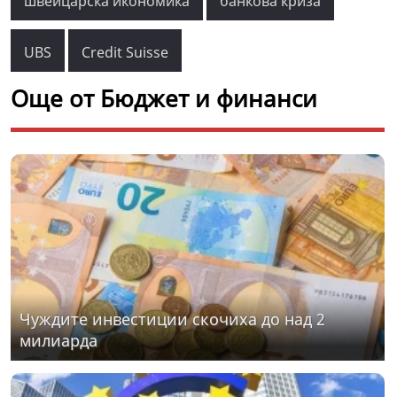
швейцарска икономика
банкова криза
UBS
Credit Suisse
Още от Бюджет и финанси
Чуждите инвестиции скочиха до над 2
милиарда