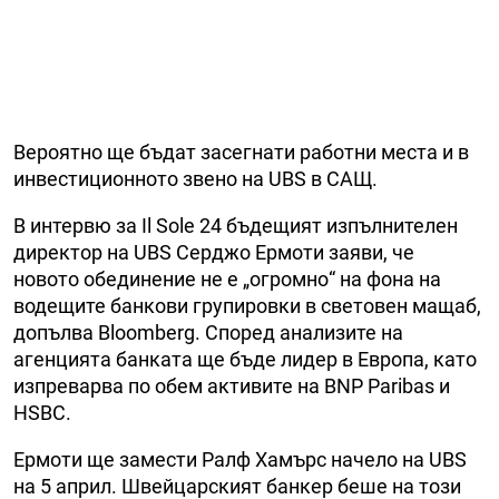
Вероятно ще бъдат засегнати работни места и в
инвестиционното звено на UBS в САЩ.
В интервю за Il Sole 24 бъдещият изпълнителен
директор на UBS Серджо Ермоти заяви, че
новото обединение не е „огромно“ на фона на
водещите банкови групировки в световен мащаб,
допълва Bloomberg. Според анализите на
агенцията банката ще бъде лидер в Европа, като
изпреварва по обем активите на BNP Paribas и
HSBC.
Ермоти ще замести Ралф Хамърс начело на UBS
на 5 април. Швейцарският банкер беше на този