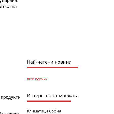
улирана.
стока на
Най-четени новини
виж всички
Интересно от мрежата
 продукти
Климатици София
 България.