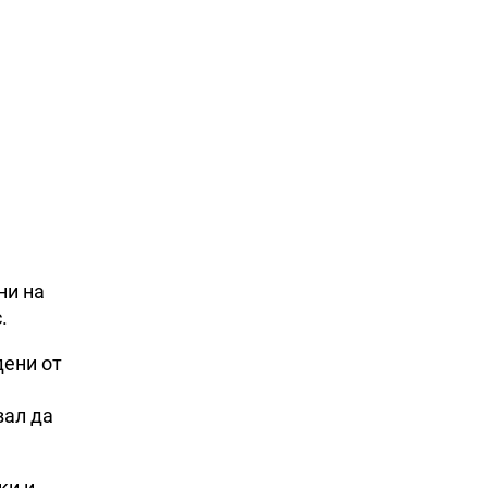
ни на
.
дени от
вал да
ки и