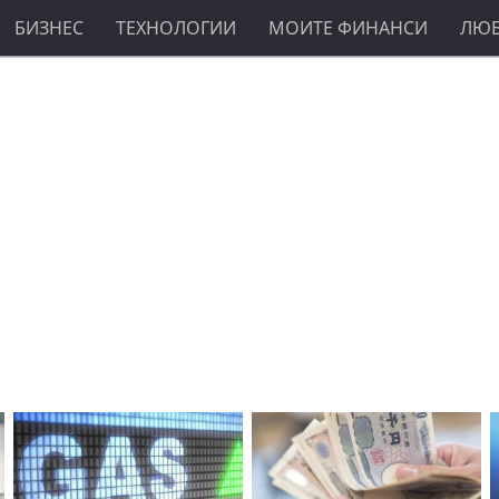
БИЗНЕС
ТЕХНОЛОГИИ
МОИТЕ ФИНАНСИ
ЛЮ