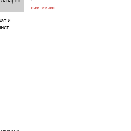
 Лазаров
виж всички
ат и
мист