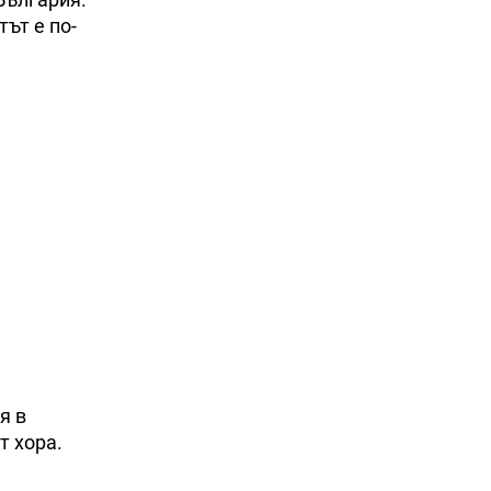
ът е по-
я в
т хора.