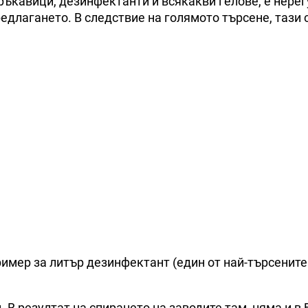
ръкавици, дезинфектанти и всякакви гелове, е нерег
редлагането. В следствие на голямото търсене, тази 
мер за литър дезинфектант (един от най-търсените
. В резултат на спирането на заводите там, няма и в