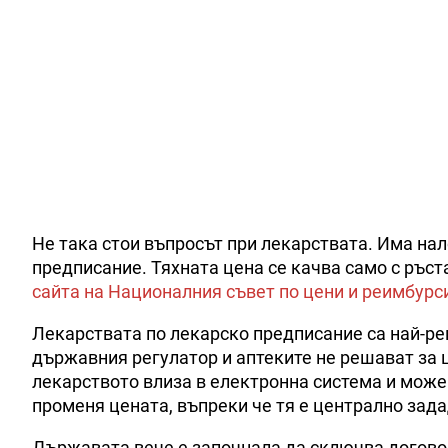
Не така стои въпросът при лекарствата. Има на
предписание. Тяхната цена се качва само с ръс
сайта на Националния съвет по цени и реимбурс
Лекарствата по лекарско предписание са най-рег
държавния регулатор и аптеките не решават за ц
лекарството влиза в електронна система и може 
променя цената, въпреки че тя е централно зада
Държавата вече е започнала да сключва договор