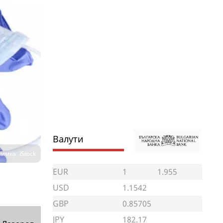
Валути
имка: iStock
EUR
1
1.955
USD
1.1542
GBP
0.85705
JPY
182.17