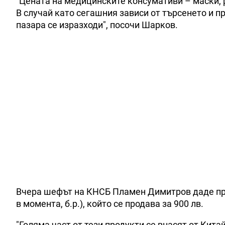
"Цената на медицинските консумативи – маски, 
В случай като сегашния зависи от търсенето и п
пазара се изразходи", посочи Шарков.
Вчера шефът на КНСБ Пламен Димитров даде при
в момента, б.р.), който се продава за 900 лв.
"Голяма част от тези продукти се внасят от Китай