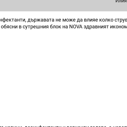
Илия
нфектанти, държавата не може да влияе колко струв
а обясни в сутрешния блок на NOVA здравният иконо