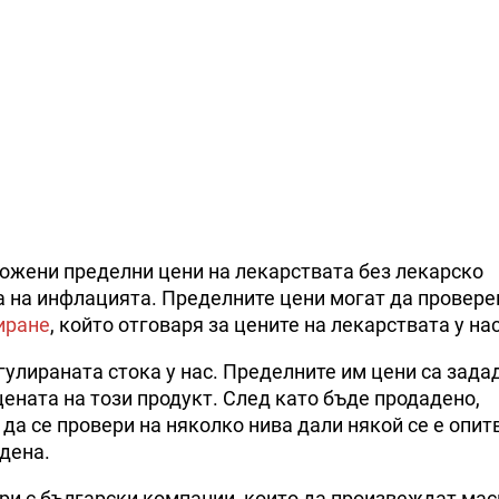
ложени пределни цени на лекарствата без лекарско
та на инфлацията. Пределните цени могат да провере
иране
, който отговаря за цените на лекарствата у нас
улираната стока у нас. Пределните им цени са зада
ената на този продукт. След като бъде продадено,
да се провери на няколко нива дали някой се е опит
дена.
и с български компании, които да произвеждат мас