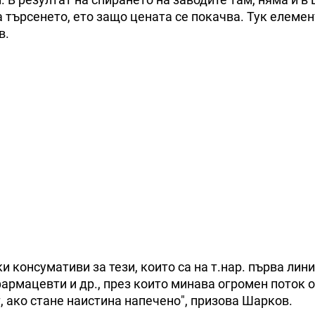
 търсенето, ето защо цената се покачва. Тук елемент
в.
 консумативи за тези, които са на т.нар. първа лини
фармацевти и др., през които минава огромен поток о
, ако стане наистина напечено", призова Шарков.