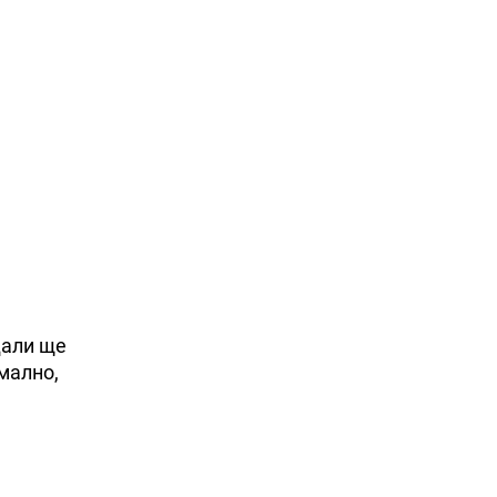
дали ще
мално,