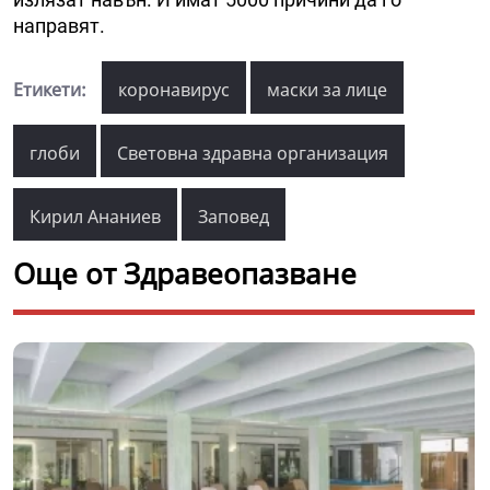
направят.
Етикети:
коронавирус
маски за лице
глоби
Световна здравна организация
Кирил Ананиев
Заповед
Още от Здравеопазване