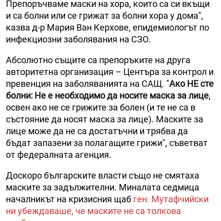
Препоръчваме маски на хора, които са си вкъщи
и са болни или се грижат за болни хора у дома",
казва д-р Мария Ван Керхове, епидемиологът по
инфекциозни заболявания на СЗО.
Абсолютно същите са препоръките на друга
авторитетна организация – Центъра за контрол и
превенция на заболяванията на САЩ. "
Ако НЕ сте
болни: Не е необходимо да носите маска за лице
,
освен ако не се грижите за болен (и те не са в
състояние да носят маска за лице). Маските за
лице може да не са достатъчни и трябва да
бъдат запазени за полагащите грижи", съветват
от федералната агенция.
Доскоро българските власти също не смятаха
маските за задължителни. Миналата седмица
началникът на кризисния щаб
ген. Мутафчийски
ни убеждаваше, че маските не са толкова