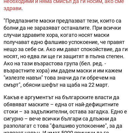
необходими и няма смисъл да ги носим, ако сме
здрави
.
"Предпазните маски предпазват тези, които са
болни да не заразяват останалите. При всички
случаи здравите хора, когато носят маски
получават едно фалшиво успокоение, че правят
нещо за себе си. Ако им дават спокойствие, да ги
носят, но едва ли ще ги защитят в пълна степен.
Ако на тази възрастова група (бел. ред. -
възрастните хора) им дадем маски и им кажем
"излезте навън" това значи да ги обречем на
смърт", обясни шефът на щаба на 22 март.
Какъв е аргументът на българските власти да
обявяват маските – една от най-дефицитните
стоки – за задължителни, остава загадка. Едно е
сигурно – вече всички българи са длъжни да
разполагат с това "фалшиво успокоение", за да
излязат навън. И имат 5000 причини да го