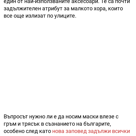
един от най-използваните аксесоари. Те са почти
задължителен атрибут за малкото хора, които
все още излизат по улиците.
Въпросът нужно ли е да носим маски влезе с
гръм и трясък в съзнанието на българите,
особено след като
нова заповед задължи всички