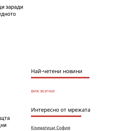
ци заради
едното
Най-четени новини
виж всички
Интересно от мрежата
ощта
дни
Климатици София