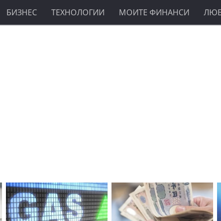
БИЗНЕС
ТЕХНОЛОГИИ
МОИТЕ ФИНАНСИ
ЛЮ