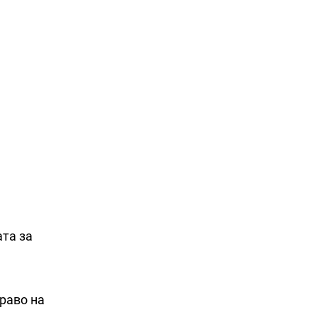
ата за
право на