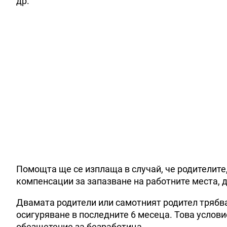
др.
Помощта ще се изплаща в случай, че родителите,
компенсации за запазване на работните места, 
Двамата родители или самотният родител трябва
осигуряване в последните 6 месеца. Това услови
обезщетение за безработица.