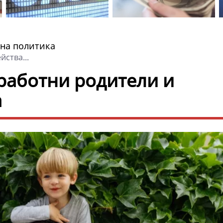
лна политика
йства...
зработни родители и
а