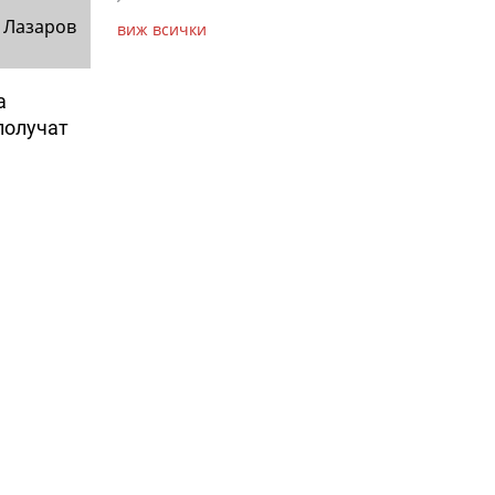
 Лазаров
виж всички
а
получат