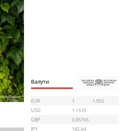
Валути
Stock/Guliver
EUR
1
1.955
USD
1.1535
GBP
0.85765
JPY
182.64