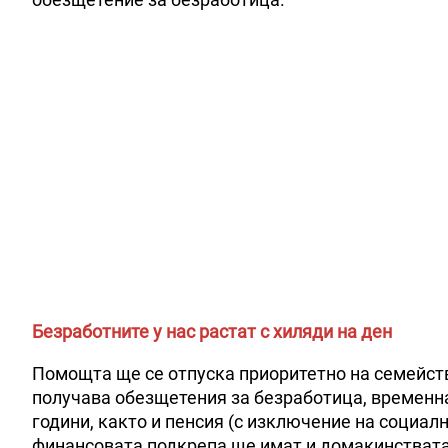
Безработните у нас растат с хиляди на ден
Помощта ще се отпуска приоритетно на семейства
получава обезщетения за безработица, временна
години, както и пенсия (с изключение на социал
финансовата подкрепа ще имат и домакинствата,