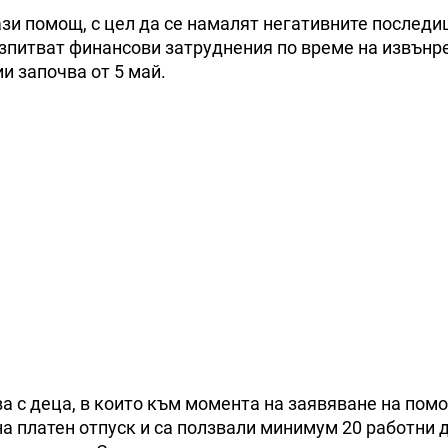
ази помощ, с цел да се намалят негативните последи
изпитват финансови затруднения по време на извънр
и започва от 5 май.
а с деца, в които към момента на заявяване на пом
а платен отпуск и са ползвали минимум 20 работни 