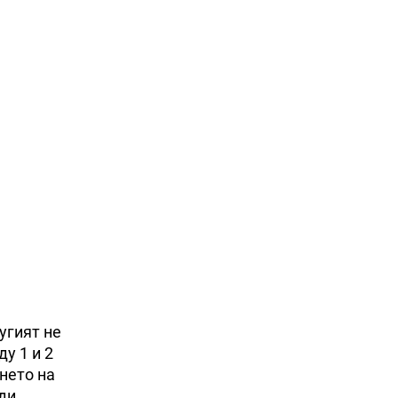
угият не
у 1 и 2
нето на
ди