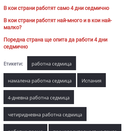
В кои страни работят само 4 дни седмично
В кои страни работят най-много и в кои най-
малко?
Поредна страна ще опита да работи 4 дни
седмично
Етикети:
работна седмица
намалена работна седмица
Испания
4-дневна работна седмица
четиридневна работна седмица