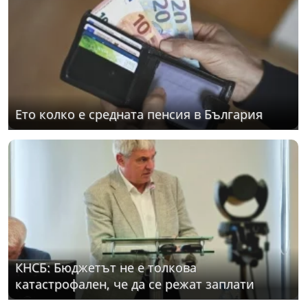
Ето колко е средната пенсия в България
КНСБ: Бюджетът не е толкова
катастрофален, че да се режат заплати