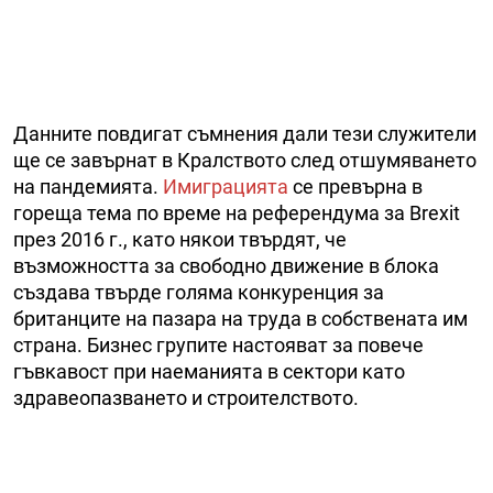
Данните повдигат съмнения дали тези служители
ще се завърнат в Кралството след отшумяването
на пандемията.
Имиграцията
се превърна в
гореща тема по време на референдума за Brexit
през 2016 г., като някои твърдят, че
възможността за свободно движение в блока
създава твърде голяма кoнкуренция за
британците на пазара на труда в собствената им
страна. Бизнес групите настояват за повече
гъвкавост при наеманията в сектори като
здравеопазването и строителството.