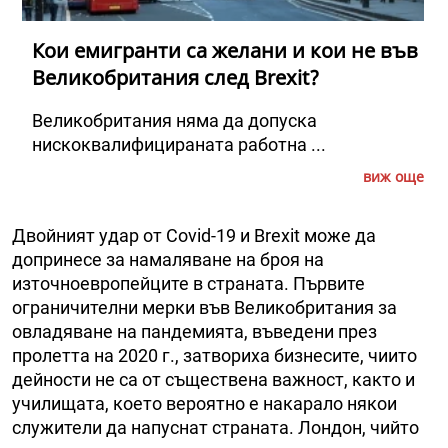
Кои емигранти са желани и кои не във
Великобритания след Brexit?
Великобритания няма да допуска
нискоквалифицираната работна ...
виж още
Двойният удар от Covid-19 и Brexit може да
допринесе за намаляване на броя на
източноевропейците в страната. Първите
ограничителни мерки във Великобритания за
овладяване на пандемията, въведени през
пролетта на 2020 г., затвориха бизнесите, чиито
дейности не са от съществена важност, както и
училищата, което вероятно е накарало някои
служители да напуснат страната. Лондон, чийто