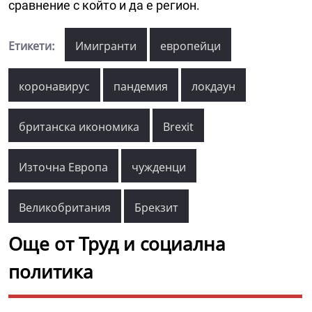
сравнение с който и да е регион.
Етикети:
Имигранти
европейци
коронавирус
пандемия
локдаун
британска икономика
Brexit
Източна Европа
чужденци
Великобритания
Брекзит
Още от Труд и социална
политика