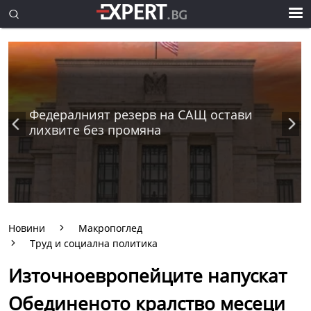
Федералният резерв на САЩ остави
лихвите без промяна
Новини
Макропоглед
Труд и социална политика
Източноевропейците напускат
Обединеното кралство месеци