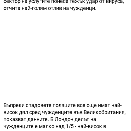
сектор на услугите понесе тежък удар от вируса,
отчита най-голям отлив на чужденци.
Въпреки спадовете поляците все още имат най-
висок дял сред чужденците във Великобритания,
показват данните. В Лондон делът на
чужденците е малко над 1/5 - най-висок в