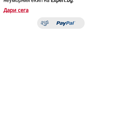
неуморния екип на
Expert.bg
.
Дари сега