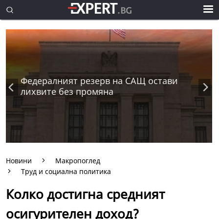
Федералният резерв на САЩ остави
лихвите без промяна
Новини
Макропоглед
Труд и социална политика
Колко достигна средният
осигурителен доход?