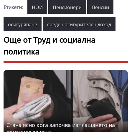
Етикети:
НОИ
Пенсионери
Пенсии
осигуряване
среден осигурителен доход
Още от Труд и социална
политика
Стана ясно кога започва изплащането на