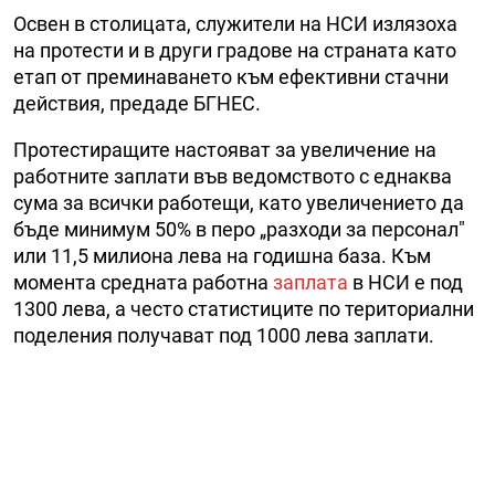
Освен в столицата, служители на НСИ излязоха
на протести и в други градове на страната като
етап от преминаването към ефективни стачни
действия, предаде БГНЕС.
Протестиращите настояват за увеличение на
работните заплати във ведомството с еднаква
сума за всички работещи, като увеличението да
бъде минимум 50% в перо „разходи за персонал"
или 11,5 милиона лева на годишна база. Към
момента средната работна
заплата
в НСИ е под
1300 лева, а често статистиците по териториални
поделения получават под 1000 лева заплати.