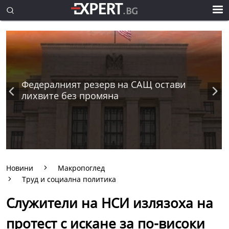
Федералният резерв на САЩ остави
лихвите без промяна
Новини
Макропоглед
Труд и социална политика
Служители на НСИ излязоха на
протест с искане за по-високи