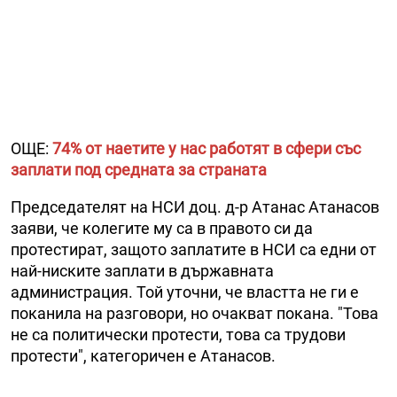
ОЩЕ:
74% от наетите у нас работят в сфери със
заплати под средната за страната
Председателят на НСИ доц. д-р Атанас Атанасов
заяви, че колегите му са в правото си да
протестират, защото заплатите в НСИ са едни от
най-ниските заплати в държавната
администрация. Той уточни, че властта не ги е
поканила на разговори, но очакват покана. "Това
не са политически протести, това са трудови
протести", категоричен е Атанасов.