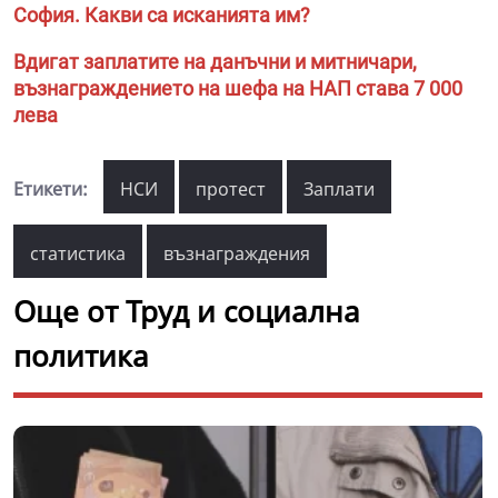
София. Какви са исканията им?
Вдигат заплатите на данъчни и митничари,
възнаграждението на шефа на НАП става 7 000
лева
Етикети:
НСИ
протест
Заплати
статистика
възнаграждения
Още от Труд и социална
политика