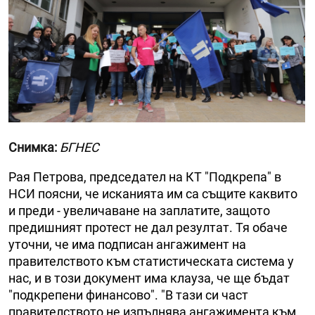
Снимка:
БГНЕС
Рая Петрова, председател на КТ "Подкрепа" в
НСИ поясни, че исканията им са същите каквито
и преди - увеличаване на заплатите, защото
предишният протест не дал резултат. Тя обаче
уточни, че има подписан ангажимент на
правителството към статистическата система у
нас, и в този документ има клауза, че ще бъдат
"подкрепени финансово". "В тази си част
правителството не изпълнява ангажимента към