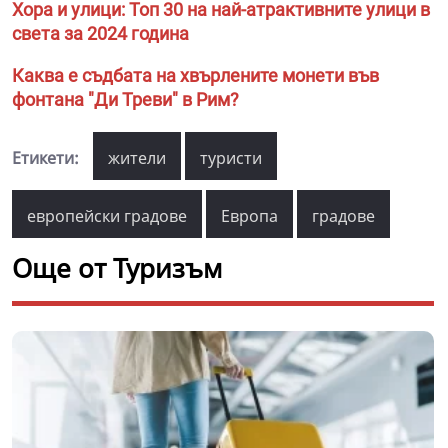
Хора и улици: Топ 30 на най-атрактивните улици в
света за 2024 година
Каква е съдбата на хвърлените монети във
фонтана "Ди Треви" в Рим?
Етикети:
жители
туристи
европейски градове
Европа
градове
Още от Туризъм