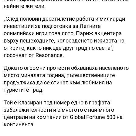
нейните жители.
„След половин десетилетие работа и милиарди
инвестиции за подготовка за Летните
олимпийски игри това лято, Париж акцентира
върху пешеходците, колоезденето и живота на
открито, както никъде друг град по света“,
посочват от Resonance.
Докато огромни протести обхванаха населеното
място миналата година, пътешествениците
продължиха да се стичат към любимия на
туристите град.
Той е класиран под номер едно в графата
забележителности и е мястото с най-много
централи на компании от Global Fortune 500 на
континента.