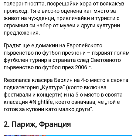
толерантността, посрещайки хора от всякакъв
произход. Тя е високо оценена кат място за
живот на чужденци, привличайки и туристи с
огромния си набор от музеи и други културни
предложения.
Градът ще е домакин на Европейското
първенство по футбол през юни – първият голям
футболен турнир в страната след Световното
първенство по футбол през 2006 г.
Resonance класира Берлин на 4-о място в своята
подкатегория „Култура“ (която включва
фестивали и концерти) и на 5-о място в своята
класация #Nightlife, което означава, че „той е
готов за купони като малко други“.
2. Париж, Франция