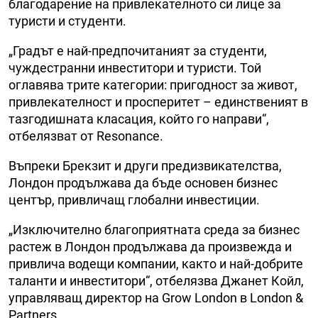
благодарение на привлекателното си лице за
туристи и студенти.
„Градът е най-предпочитаният за студенти,
чуждестранни инвеститори и туристи. Той
оглавява трите категории: пригодност за живот,
привлекателност и просперитет – единственият в
тазгодишната класация, който го направи“,
отбелязват от Resonance.
Въпреки Брекзит и други предизвикателства,
Лондон продължава да бъде основен бизнес
център, привличащ глобални инвестиции.
„Изключително благоприятната среда за бизнес
растеж в Лондон продължава да произвежда и
привлича водещи компании, както и най-добрите
таланти и инвеститори“, отбелязва Джанет Койл,
управляващ директор на Grow London в London &
Partners.