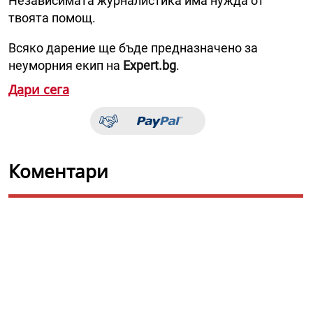
Независимата журналистика има нужда от
твоята помощ.
Всяко дарение ще бъде предназначено за
неуморния екип на
Expert.bg
.
Дари сега
Коментари