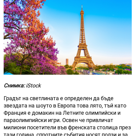
Снимка:
iStock
Градът на светлината е определен да бъде
звездата на шоуто в Европа това лято, тъй като
Франция е домакин на Летните олимпийски и
параолимпийски игри. Освен че привличат
милиони посетители във френската столица през
тази година, спротните събития носят ползи и за