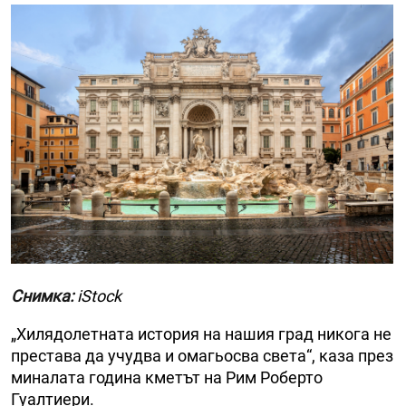
Снимка:
iStock
„Хилядолетната история на нашия град никога не
престава да учудва и омагьосва света“, каза през
миналата година кметът на Рим Роберто
Гуалтиери.