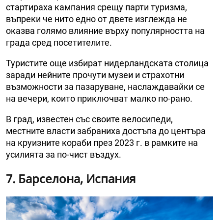
стартираха кампания срещу парти туризма,
въпреки че нито едно от двете изглежда не
оказва голямо влияние върху популярността на
града сред посетителите.
Туристите още избират нидерландската столица
заради нейните прочути музеи и страхотни
възможности за пазаруване, наслаждавайки се
на вечери, които приключват малко по-рано.
В град, известен със своите велосипеди,
местните власти забраниха достъпа до центъра
на круизните кораби през 2023 г. в рамките на
усилията за по-чист въздух.
7. Барселона, Испания