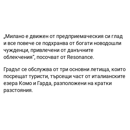
„Милано е движен от предприемаческия си глад
и все повече се подхранва от богати новодошли
чужденци, привлечени от данъчните
облекчения“, посочват от Resonance.
Градът се обслужва от три основни летища, които
посрещат туристи, търсещи част от италианските
езера Комо и Гарда, разположени на кратки
разстояния.