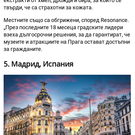
екстракти от хмел, дрожди и бира, за които се
твърди, че са страхотни за кожата.
Местните също са обгрижени, според Resonance.
„През последните 18 месеца градските лидери
взеха дългосрочни решения, за да гарантират, че
музеите и атракциите на Прага остават достъпни
за гражданите.
5. Мадрид, Испания