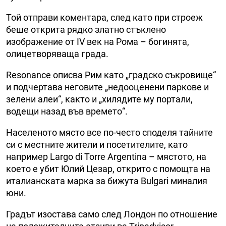
Той отправи коментара, след като при строеж
беше открита рядко златно стъклено
изображение от IV век на Рома – богинята,
олицетворяваща града.
Resonance описва Рим като „градско съкровище“
и подчертава неговите „недооценени паркове и
зелени алеи“, както и „хилядите му портали,
водещи назад във времето“.
Населеното място все по-често споделя тайните
си с местните жители и посетителите, като
например Largo di Torre Argentina – мястото, на
което е убит Юлий Цезар, открито с помощта на
италианската марка за бижута Bulgari миналия
юни.
Градът изостава само след Лондон по отношение