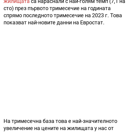
жилищата
са нараснали с най-голям темп (7,1 на
сто) през първото тримесечие на годината
спрямо последното тримесечие на 2023 г. Това
показват най-новите данни на Евростат.
На тримесечна база това е най-значителното
увеличение на цените на жилищата у нас от