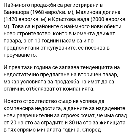
Най-много продажби са регистрирани в
Банишора (1968 евро/кв. м), Малинова долина
(1420 евро/кв. м) и Кръстова вада (2000 евро/кв.
м). Това са и районите с най-много нови обекти
ново строителство, които в момента движат
пазара, а от 10 години насам са и по-
предпочитани от купувачите, се посочва в
проучването.
И през тази година се запазва тенденцията на
недостатъчно предлагане на вторичен пазар,
макар условията за продажба на имот да са
отлични, отбелязват от компанията.
Новото строителство също не успява да
компенсира недостига, а данните за издадените
нови разрешителни за строеж сочат, че има спад
от 20 на сто за сградите и 30 на сто за жилищата
в тях спрямо миналата година. Според