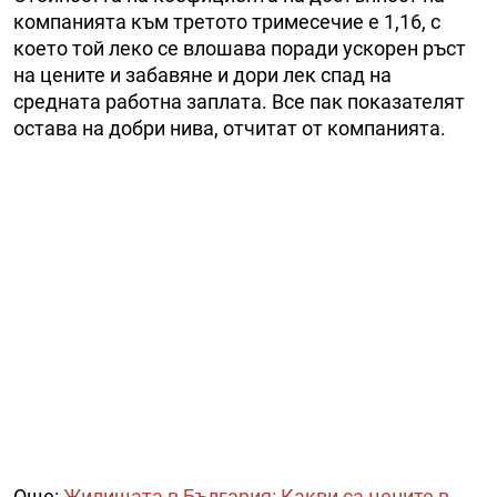
компанията към третото тримесечие е 1,16, с
което той леко се влошава поради ускорен ръст
на цените и забавяне и дори лек спад на
средната работна заплата. Все пак показателят
остава на добри нива, отчитат от компанията.
Още:
Жилищата в България: Какви са цените в