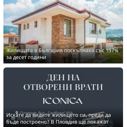
Жилищата в България поскъпнаха със 157%
за десет години
Искате да видите жилището си, преди да
бъде построено? В Пловдив ще покажат