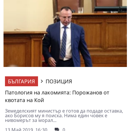
БЪЛГАРИЯ
ПОЗИЦИЯ
Патология на лакомията: Порожанов от
квотата на Кой
Земеделският министър е готов да подаде оставка,
ако Борисов му я поиска. Нима един човек е
нивомерът за морал...
13 Май 2019, 16:30
0