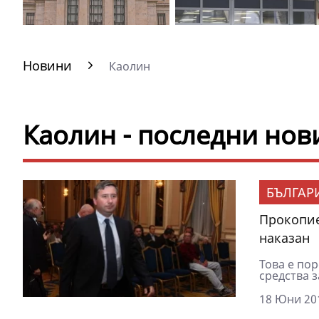
Новини
Каолин
Каолин - последни нов
БЪЛГАР
Прокопие
наказан
Това е по
средства з
18 Юни 201