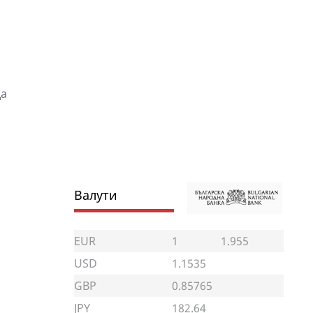
да
Валути
EUR
1
1.955
USD
1.1535
GBP
0.85765
JPY
182.64