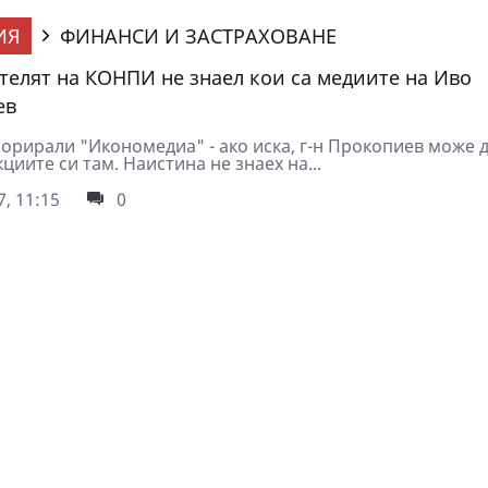
ИЯ
ФИНАНСИ И ЗАСТРАХОВАНЕ
телят на КОНПИ не знаел кои са медиите на Иво
ев
порирали "Икономедиа" - ако иска, г-н Прокопиев може 
циите си там. Наистина не знаех на...
7, 11:15
0