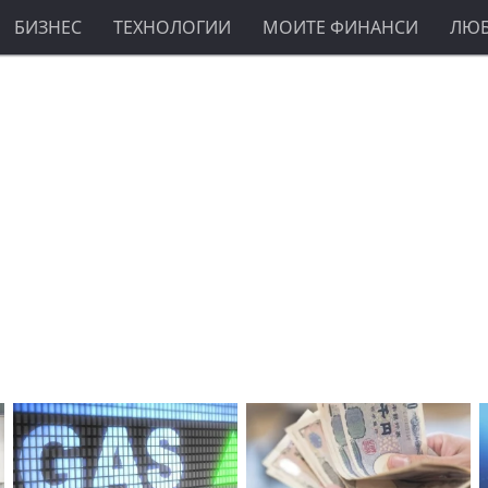
БИЗНЕС
ТЕХНОЛОГИИ
МОИТЕ ФИНАНСИ
ЛЮ