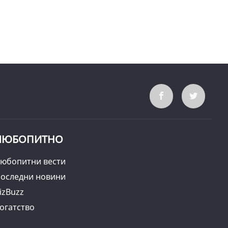
ЛЮБОПИТНО
юбопитни вести
оследни новини
izBuzz
огатство