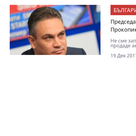
БЪЛГАР
Председа
Прокопи
Не сме за
продаде ак
19 Дек 201