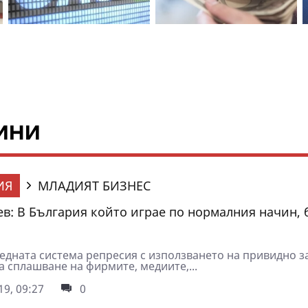
ини
ИЯ
МЛАДИЯТ БИЗНЕС
в: В България който играе по нормалния начин, 
редната система репресия с използването на привидно 
а сплашване на фирмите, медиите,...
9, 09:27
0