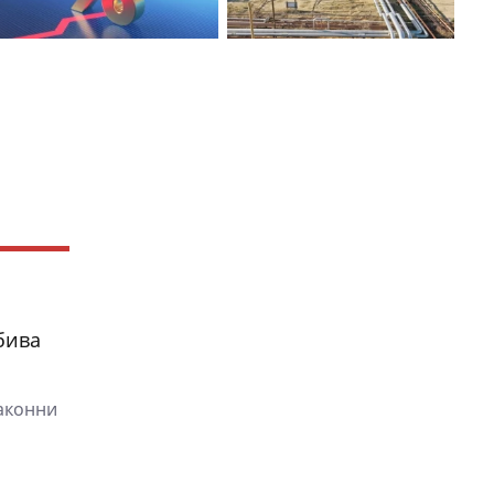
бива
законни