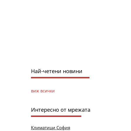
Най-четени новини
виж всички
Интересно от мрежата
Климатици София