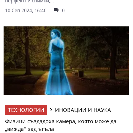
перфектни снимки,...
10 Сеп 2024, 16:40
0
ТЕХНОЛОГИИ
ИНОВАЦИИ И НАУКА
Физици създадоха камера, която може да
„вижда“ зад ъгъла