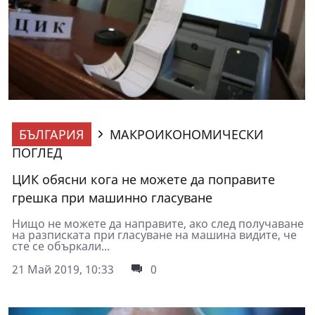
БЪЛГАРИЯ
МАКРОИКОНОМИЧЕСКИ
ПОГЛЕД
ЦИК обясни кога не можете да поправите
грешка при машинно гласуване
Нищо не можете да направите, ако след получаване
на разписката при гласуване на машина видите, че
сте се объркали...
21 Май 2019, 10:33
0