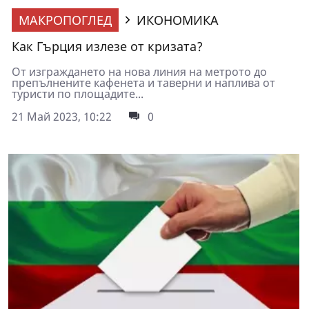
МАКРОПОГЛЕД
ИКОНОМИКА
Как Гърция излезе от кризата?
От изграждането на нова линия на метрото до
препълнените кафенета и таверни и наплива от
туристи по площадите...
21 Май 2023, 10:22
0