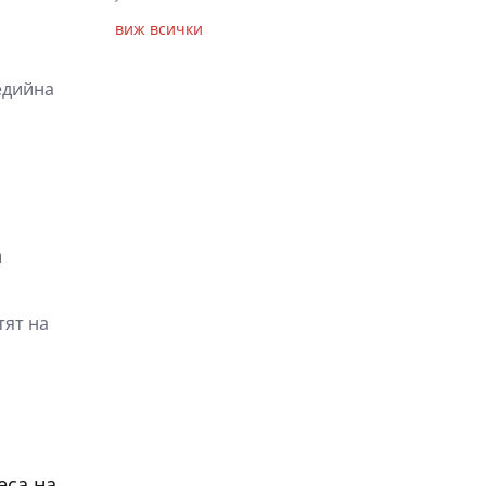
виж всички
едийна
а
тят на
еса на