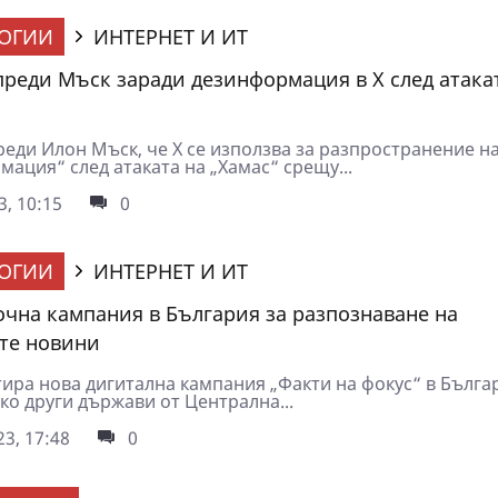
ОГИИ
ИНТЕРНЕТ И ИТ
преди Мъск заради дезинформация в Х след атака
реди Илон Мъск, че X се използва за разпространение н
ация“ след атаката на „Хамас“ срещу...
3, 10:15
0
ОГИИ
ИНТЕРНЕТ И ИТ
очна кампания в България за разпознаване на
те новини
тира нова дигитална кампания „Факти на фокус“ в Българ
ко други държави от Централна...
3, 17:48
0