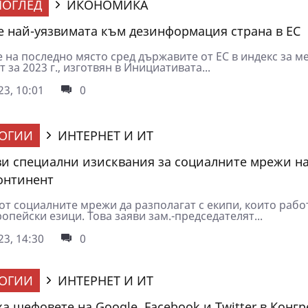
ОГЛЕД
ИКОНОМИКА
е най-уязвимата към дезинформация страна в ЕС
е на последно място сред държавите от ЕС в индекс за м
 за 2023 г., изготвян в Инициативата...
3, 10:01
0
ОГИИ
ИНТЕРНЕТ И ИТ
ви специални изисквания за социалните мрежи н
онтинент
от социалните мрежи да разполагат с екипи, които рабо
опейски езици. Това заяви зам.-председателят...
3, 14:30
0
ОГИИ
ИНТЕРНЕТ И ИТ
а шефовете на Google, Facebook и Twitter в Конгр