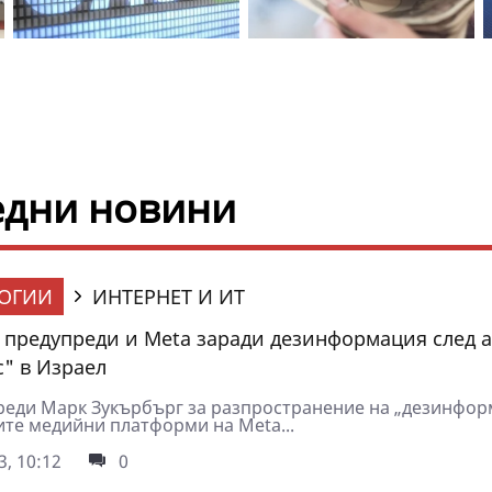
едни новини
ОГИИ
ИНТЕРНЕТ И ИТ
С предупреди и Meta заради дезинформация след а
с" в Израел
реди Марк Зукърбърг за разпространение на „дезинфо
ите медийни платформи на Meta...
3, 10:12
0