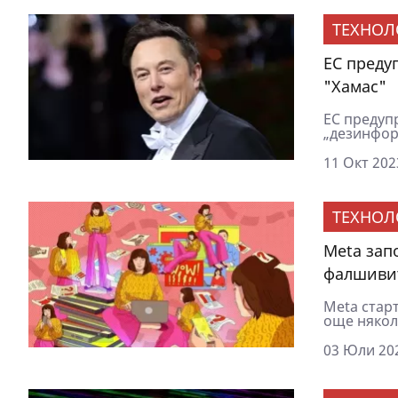
ТЕХНОЛ
ЕС преду
"Хамас"
ЕС предуп
„дезинформ
11 Окт 202
ТЕХНОЛ
Meta зап
фалшиви
Meta стар
още някол
03 Юли 202