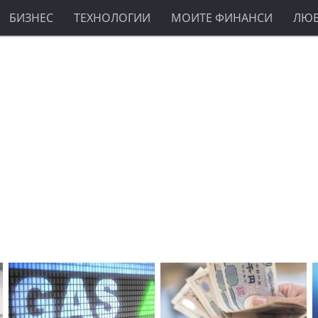
БИЗНЕС
ТЕХНОЛОГИИ
МОИТЕ ФИНАНСИ
ЛЮ