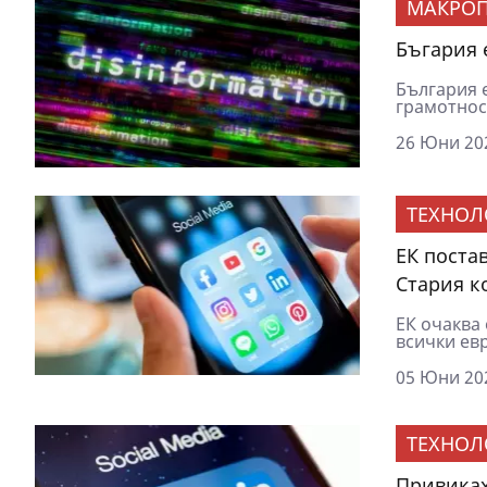
МАКРОП
Бъгария 
България 
грамотност
26 Юни 202
ТЕХНОЛ
ЕК поста
Стария к
ЕК очаква 
всички евр
05 Юни 202
ТЕХНОЛ
Привиках