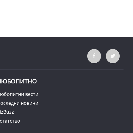
ЛЮБОПИТНО
юбопитни вести
оследни новини
izBuzz
огатство