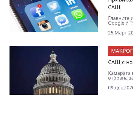
САЩ
Главните 
Google и T
25 Март 20
МАКРОП
САЩ с но
Камарата 
отбрана за
09 Дек 202