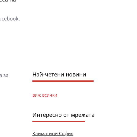
acebook,
Най-четени новини
а за
виж всички
Интересно от мрежата
Климатици София