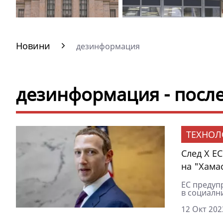
Новини
дезинформация
дезинформация - посл
ТЕХНОЛ
След Х Е
на "Хама
ЕС предуп
в социалн
12 Окт 202