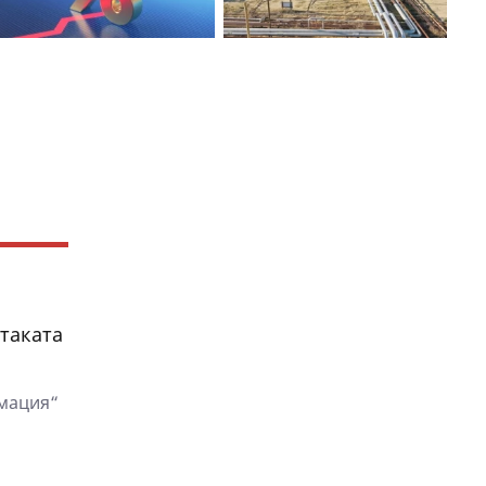
таката
рмация“