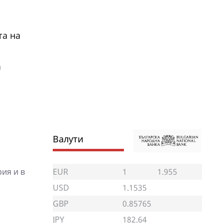
та на
а
Валути
EUR
1
1.955
ия и в
USD
1.1535
GBP
0.85765
JPY
182.64