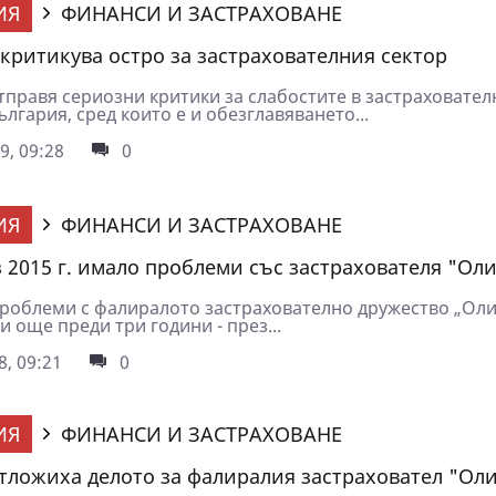
ИЯ
ФИНАНСИ И ЗАСТРАХОВАНЕ
зкритикува остро за застрахователния сектор
тправя сериозни критики за слабостите в застраховател
ългария, сред които е и обезглавяването...
9, 09:28
0
ИЯ
ФИНАНСИ И ЗАСТРАХОВАНЕ
 2015 г. имало проблеми със застрахователя "Ол
роблеми с фалиралото застрахователно дружество „Ол
и още преди три години - през...
8, 09:21
0
ИЯ
ФИНАНСИ И ЗАСТРАХОВАНЕ
тложиха делото за фалиралия застраховател "Ол