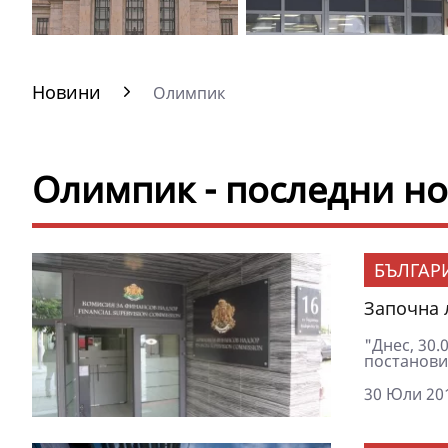
Новини
Олимпик
Олимпик - последни н
БЪЛГАР
Започна 
"Днес, 30.
постанови 
30 Юли 201