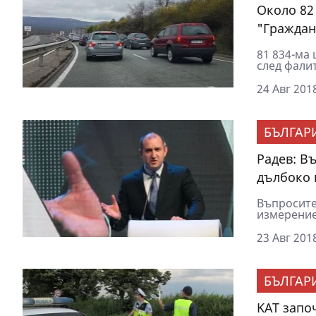
Около 82
"Граждан
81 834-ма
след фалит
24 Авг 2018
БЪЛГАР
Радев: В
дълбоко
Въпросите
измерение,
23 Авг 2018
БЪЛГАР
KAT запо