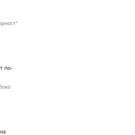
орност“
т по-
боко
на