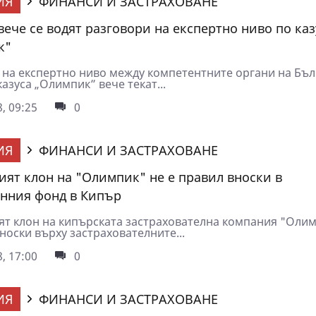
ИЯ
ФИНАНСИ И ЗАСТРАХОВАНЕ
вече се водят разговори на експертно ниво по каз
к"
 на експертно ниво между компетентните органи на Бъл
азуса „Олимпик” вече текат...
, 09:25
0
ИЯ
ФИНАНСИ И ЗАСТРАХОВАНЕ
ият клон на "Олимпик" не е правил вноски в
нния фонд в Кипър
ят клон на кипърската застрахователна компания "Олим
носки върху застрахователните...
, 17:00
0
ИЯ
ФИНАНСИ И ЗАСТРАХОВАНЕ