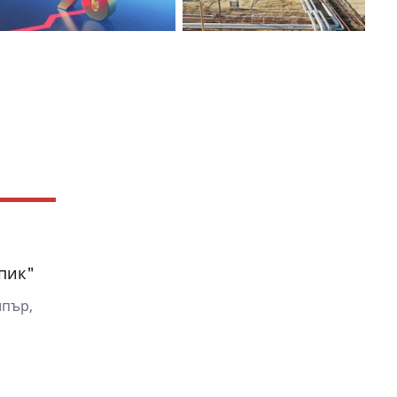
пик"
ипър,