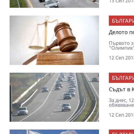
13 Сеп 201
БЪЛГАР
Делото п
Първото з
"Олимпик"
12 Сеп 201
БЪЛГАР
Съдът в 
За днес, 1
обявяванет
12 Сеп 201