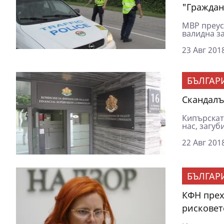
"Граждан
МВР преус
валидна з
23 Авг 2018
БЪЛГАР
Скандалъ
Кипърскат
нас, загуб
22 Авг 2018
БЪЛГАР
КФН прех
рисковет