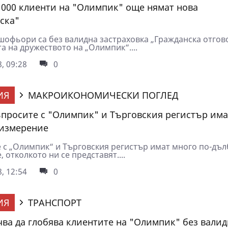
 000 клиенти на "Олимпик" още нямат нова
ска"
 шофьори са без валидна застраховка „Гражданска отгов
а на дружеството на „Олимпик“....
, 09:28
0
ИЯ
МАКРОИКОНОМИЧЕСКИ ПОГЛЕД
ъпросите с "Олимпик" и Търговския регистър има
 измерение
 с „Олимпик“ и Търговския регистър имат много по-дъл
 отколкото ни се представят....
, 12:54
0
ИЯ
ТРАНСПОРТ
чва да глобява клиентите на "Олимпик" без валид