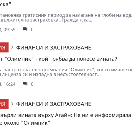
ска"
тановява гратисния период за налагане на глоби на вод
адължителна застраховка „Гражданска...
, 09:59
0
ИЯ
ФИНАНСИ И ЗАСТРАХОВАНЕ
т "Олимпик" - кой трябва да понесе вината?
а застрахователна компания "Олимпик", която имаше о
и лиценза си и изпадна в несъстоятелност....
, 16:24
0
ИЯ
ФИНАНСИ И ЗАСТРАХОВАНЕ
върли вината върху Агайн: Не ни е информирала
е около "Олимпик"