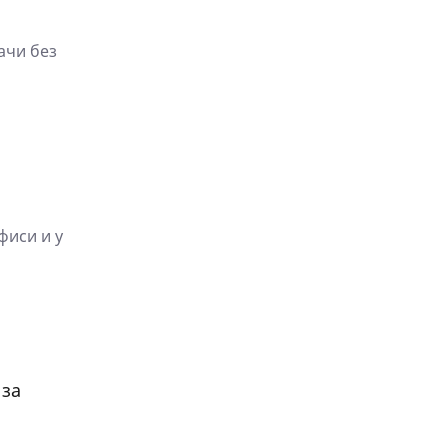
ачи без
фиси и у
 за