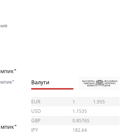
ния
импик"
импик”
Валути
EUR
1
1.955
USD
1.1535
GBP
0.85765
импик"
JPY
182.64