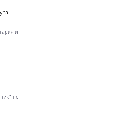
уса
гария и
пик” не