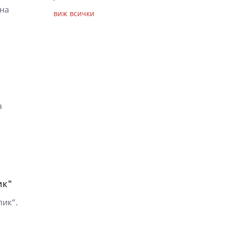
 на
виж всички
а
ик"
пик”.