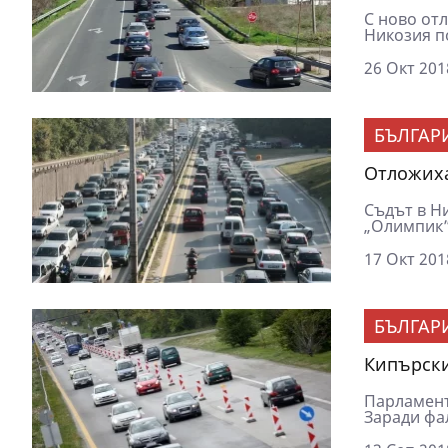
С ново от
Никозия по
26 Окт 201
БЪЛГАР
Отложиха
Съдът в Н
„Олимпик”
17 Окт 201
БЪЛГАР
Кипърски
Парламент
Заради фал