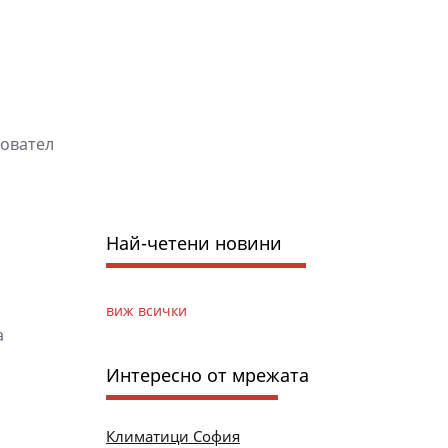
ховател
Най-четени новини
виж всички
а
Интересно от мрежата
Климатици София