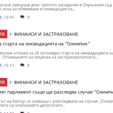
лагане завърши днес третото заседание в Окръжния съд
 иска за обявяване в ликвидация на...
8, 13:41
0
ИЯ
ФИНАНСИ И ЗАСТРАХОВАНЕ
 старта на ликвидацията на "Олимпик"
икозия отложи за 26 октомври старта на ликвидацията н
. Отнемането на лиценза на застрахователната...
8, 15:17
0
ИЯ
ФИНАНСИ И ЗАСТРАХОВАНЕ
ят парламент също ще разследва случая "Олимп
ът на Кипър се захваща с разследване на случая „Олим
ита на компанията депутатите...