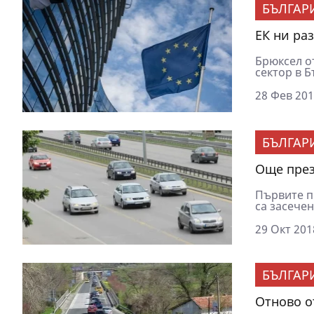
БЪЛГАР
ЕК ни ра
Брюксел о
сектор в Б
28 Фев 201
БЪЛГАР
Още през
Първите п
са засечен
29 Окт 201
БЪЛГАР
Отново о