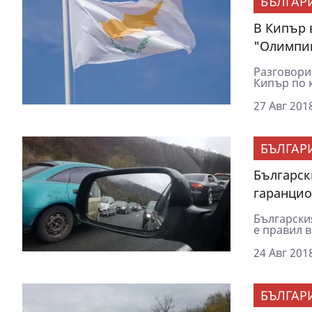
БЪЛГАР
В Кипър 
"Олимпи
Разговори
Кипър по к
27 Авг 2018
БЪЛГАР
Българск
гаранцио
Български
е правил в
24 Авг 2018
БЪЛГАР