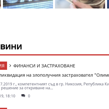
овини
ИЯ
ФИНАНСИ И ЗАСТРАХОВАНЕ
ликвидация на злополучния застраховател "Олим
07.2019 г., компетентният съд в гр. Никозия, Република К
решение за откриване на...
9, 18:10
0