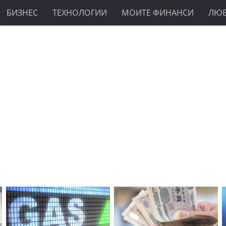
БИЗНЕС
ТЕХНОЛОГИИ
МОИТЕ ФИНАНСИ
ЛЮ