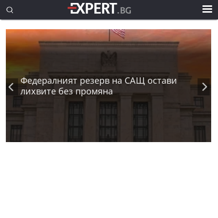
Федералният резерв на САЩ остави
лихвите без промяна