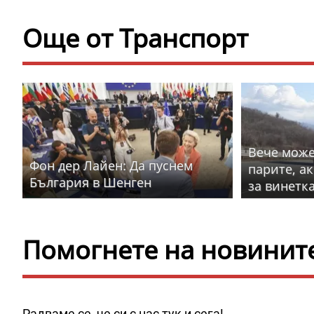
Още от Транспорт
Вече може
Фон дер Лайен: Да пуснем
парите, а
България в Шенген
за винетк
Помогнете на новините 
Радваме се, че си с нас тук и сега!