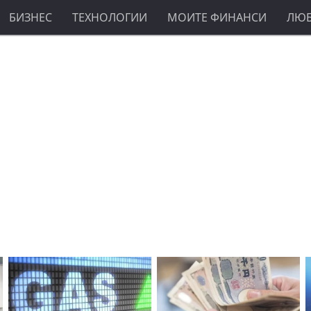
БИЗНЕС
ТЕХНОЛОГИИ
МОИТЕ ФИНАНСИ
ЛЮ