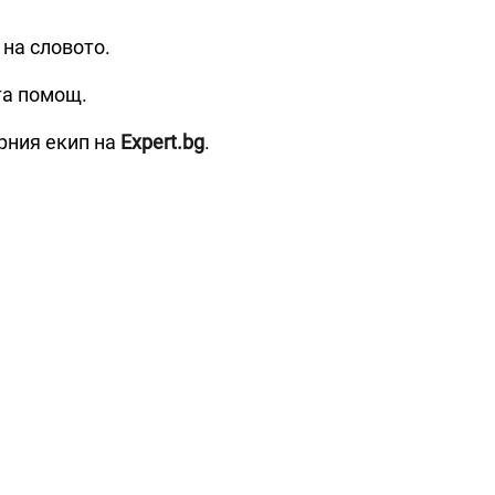
 на словото.
та помощ.
рния екип на
Expert.bg
.