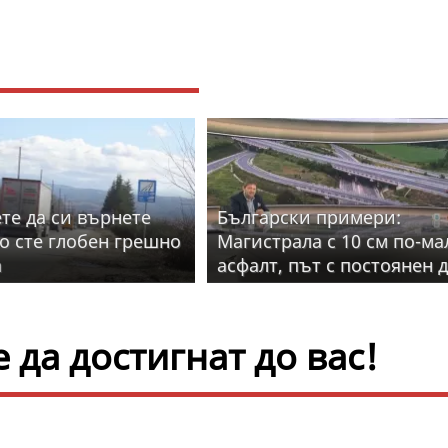
те да си върнете
Български примери:
ко сте глобен грешно
Магистрала с 10 см по-ма
а
асфалт, път с постоянен 
от камъни
да достигнат до вас!