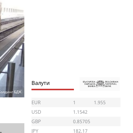
Валути
Холдинг БДЖ
EUR
1
1.955
USD
1.1542
GBP
0.85705
JPY
182.17