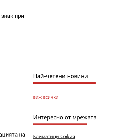
 знак при
Най-четени новини
виж всички
Интересно от мрежата
ацията на
Климатици София