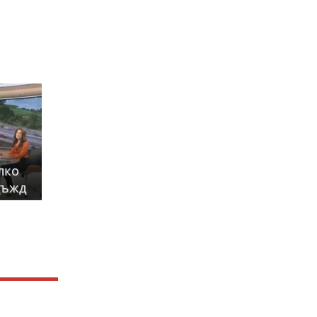
лко
дъжд