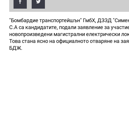
"Бомбардие транспортейшън" ГмбХ, ДЗЗД "Сименс
С.А са кандидатите, подали заявление за участи
новопроизведени магистрални електрически лок
Това стана ясно на официалното отваряне на зая
БДЖ.