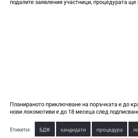
подалите заявления участници, процедурата ще 
Планираното приключване на поръчката е до кра
нови локомотиви е до 18 месеца след подписван
Етикети:
БДЖ
кандидати
процедура
л