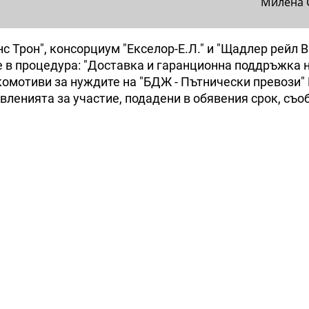
Милена 
 Трон", консорциум "Екселор-Е.Л." и "Щадлер рейл 
е в процедура: "Доставка и гаранционна поддръжка н
омотиви за нуждите на "БДЖ - Пътнически превози"
вленията за участие, подадени в обявения срок, съо