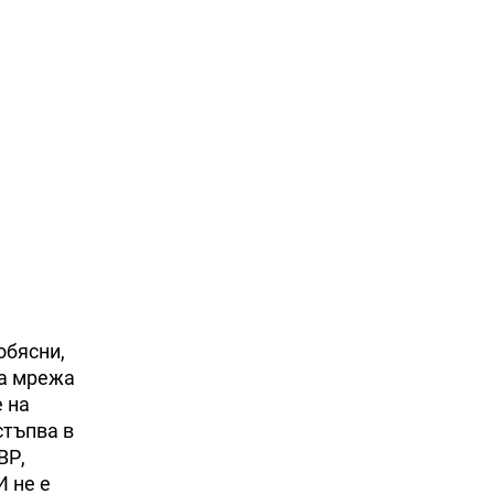
обясни,
на мрежа
е на
стъпва в
ВР,
И не е