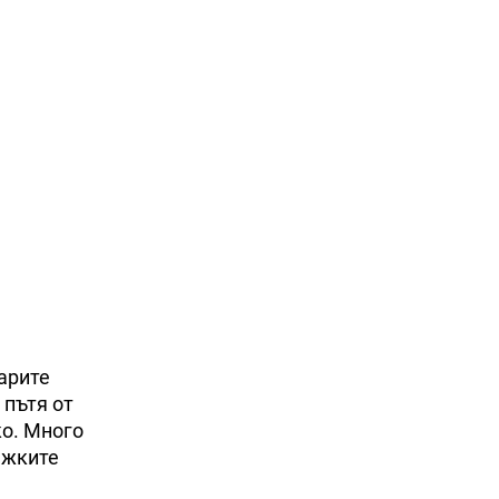
арите
 пътя от
ко. Много
ежките