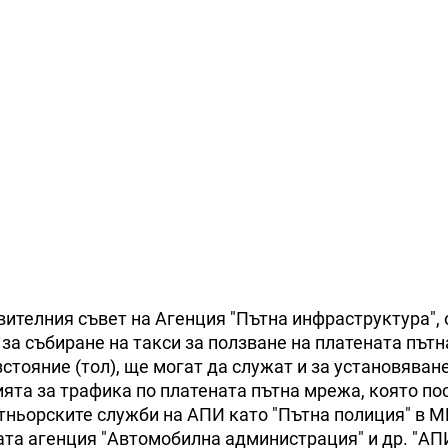
вителния съвет на Агенция "Пътна инфраструктура", 
 за събиране на такси за ползване на платената път
зстояние (тол), ще могат да служат и за установяван
та за трафика по платената пътна мрежа, която по
ртньорските служби на АПИ като "Пътна полиция" в М
та агенция "Автомобилна администрация" и др. "АП