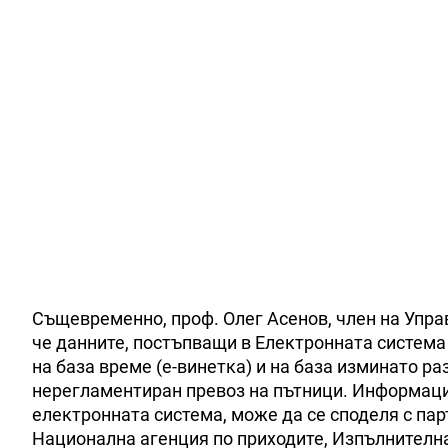
Същевременно, проф. Олег Асенов, член на Упра
че данните, постъпващи в Електронната система
на база време (е-винетка) и на база изминато ра
нерегламентиран превоз на пътници. Информация
електронната система, може да се споделя с па
Национална агенция по приходите, Изпълнителна