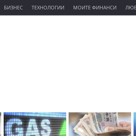
БИЗНЕС
ТЕХНОЛОГИИ
МОИТЕ ФИНАНСИ
ЛЮ