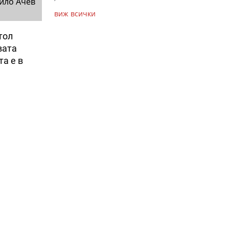
йло Ачев
виж всички
тол
вата
а е в