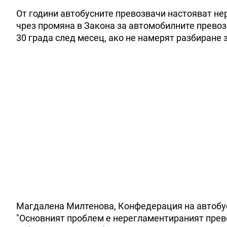
От години автобусните превозвачи настояват не
чрез промяна в Закона за автомобилните превози
30 града след месец, ако не намерят разбиране з
Магдалена Милтенова, Конфедерация на автобус
"Основният проблем е нерегламентираният прево