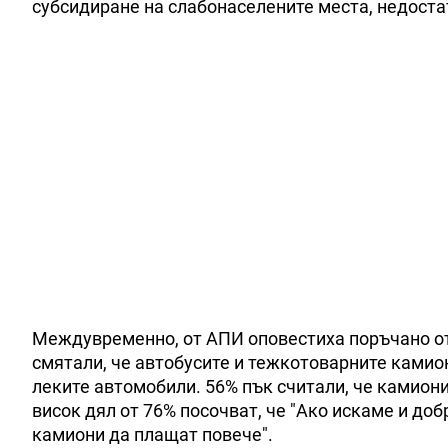
субсидиране на слабонаселените места, недоста
Междувременно, от АПИ оповестиха поръчано от 
смятали, че автобусите и тежкотоварните камион
леките автомобили. 56% пък считали, че камиони
висок дял от 76% посочват, че "Ако искаме и до
камиони да плащат повече".