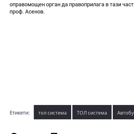
оправомощен орган да правоприлага в тази част,
проф. Асенов.
Етикети:
тол система
ТОЛ система
Автобу