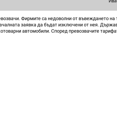
Ива
евозвачи. Фирмите са недоволни от въвеждането на 
оначалната заявка да бъдат изключени от нея. Държа
жкотоварни автомобили. Според превозвачите тарифат