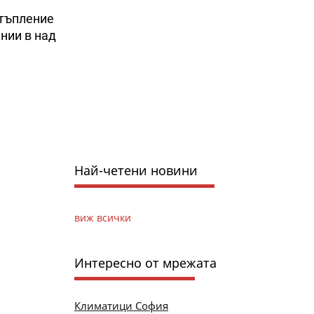
стъпление
нии в над
Най-четени новини
виж всички
Интересно от мрежата
Климатици София