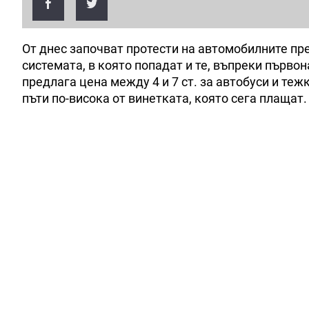
От днес започват протести на автомобилните пр
системата, в която попадат и те, въпреки първ
предлага цена между 4 и 7 ст. за автобуси и те
пъти по-висока от винетката, която сега плащат.