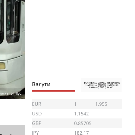
Валути
имка: БГНЕС
EUR
1
1.955
USD
1.1542
GBP
0.85705
JPY
182.17