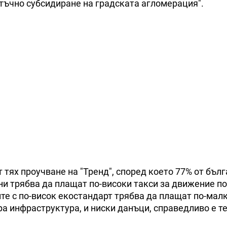
тъчно субсидиране на градската агломерация".
тях проучване на "Тренд", според което 77% от бълг
и трябва да плащат по-високи такси за движение по
те с по-висок екостандарт трябва да плащат по-мал
бра инфраструктура, и ниски данъци, справедливо е т