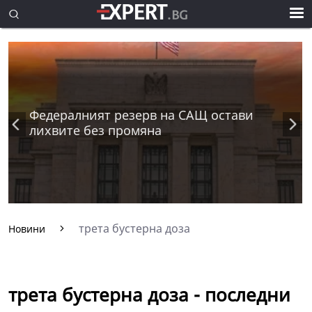
Федералният резерв на САЩ остави
лихвите без промяна
трета бустерна доза
Новини
трета бустерна доза - последни