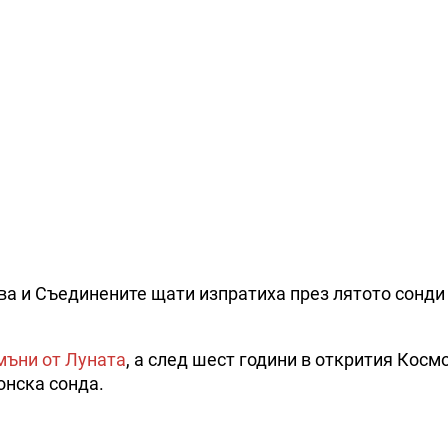
тва и Съединените щати изпратиха през лятото сонди
мъни от Луната
, а след шест години в открития Косм
онска сонда.