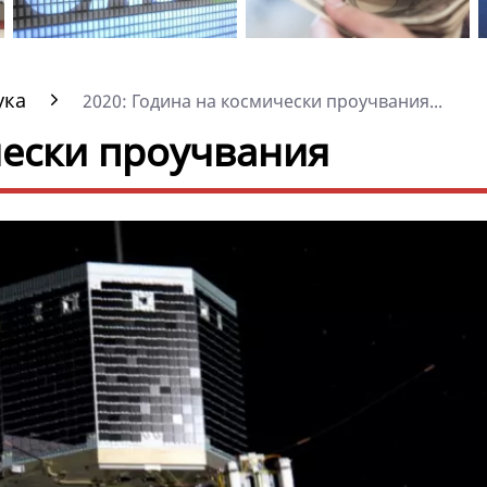
ука
2020: Година на космически проучвания...
чески проучвания