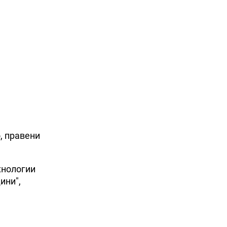
, правени
хнологии
ини",