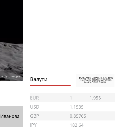
Getty Images
Валути
EUR
1
1.955
USD
1.1535
GBP
0.85765
 Иванова
JPY
182.64