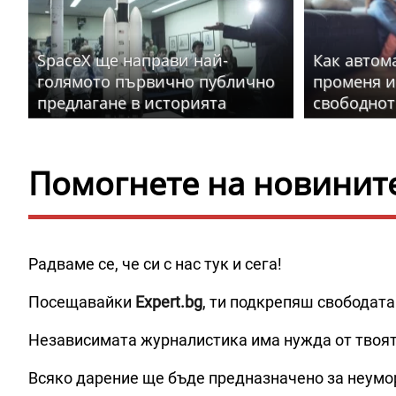
SpaceX ще направи най-
Как автом
голямото първично публично
променя и
предлагане в историята
свободнот
Помогнете на новините 
Радваме се, че си с нас тук и сега!
Посещавайки
Expert.bg
, ти подкрепяш свободата
Независимата журналистика има нужда от твоя
Всяко дарение ще бъде предназначено за неумо