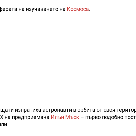
ферата на изучаването на
Космоса
.
щати изпратиха астронавти в орбита от своя територ
eX на предприемача
Илън Мъск
– първо подобно пос
или.