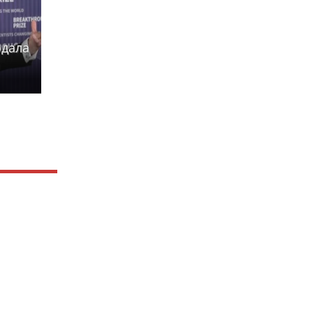
одала
а