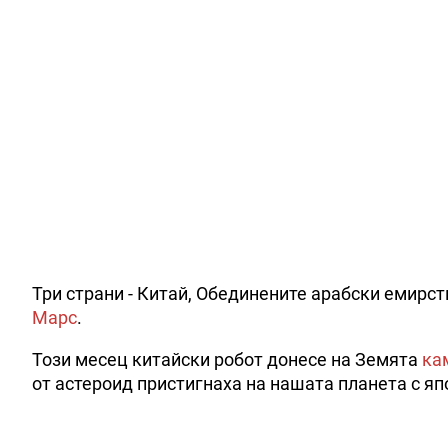
Три страни - Китай, Обединените арабски емирс
Марс
.
Този месец китайски робот донесе на Земята
ка
от астероид пристигнаха на нашата планета с яп