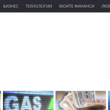
БИЗНЕС
ТЕХНОЛОГИИ
МОИТЕ ФИНАНСИ
ЛЮ