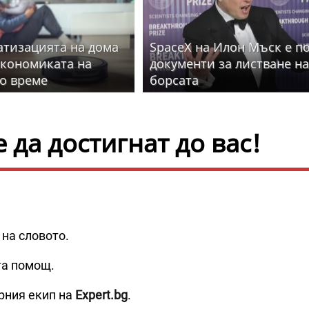
атизацията на дома
SpaceX на Илон Мъск е п
кономиката на
документи за листване н
о време
борсата
да достигнат до вас!
 на словото.
та помощ.
рния екип на
Expert.bg
.