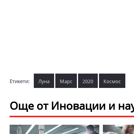
Етикети:
Луна
Марс
2020
Космос
Още от Иновации и на