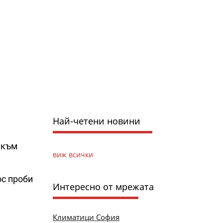
Най-четени новини
 към
виж всички
ос проби
Интересно от мрежата
Климатици София