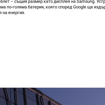
таблет – същия размер като дисплея на Samsung. Уст
 има по-голяма батерия, която според Google ще издъ
я на енергия.