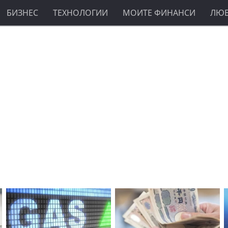
БИЗНЕС
ТЕХНОЛОГИИ
МОИТЕ ФИНАНСИ
ЛЮ