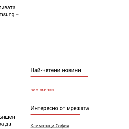
ливата
amsung –
Най-четени новини
виж всички
Интересно от мрежата
външен
за да
Климатици София