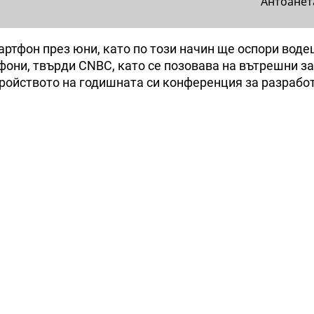
Антоанет
артфон през юни, като по този начин ще оспори вод
фони, твърди CNBC, като се позовава на вътрешни за
тройството на годишната си конференция за разрабо