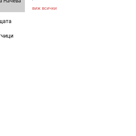
а Начева
виж всички
ещата
тчици