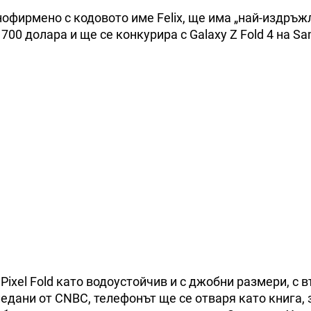
нофирмено с кодовото име Felix, ще има „най-издръж
700 долара и ще се конкурира с Galaxy Z Fold 4 на S
ixel Fold като водоустойчив и с джобни размери, с 
ледани от CNBC, телефонът ще се отваря като книга, 