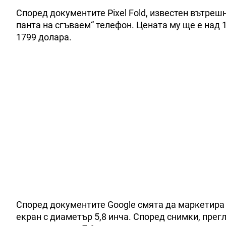
Според документите Pixel Fold, известен вътреш
панта на сгъваем“ телефон. Цената му ще е над 1
1799 долара.
Според документите Google смята да маркетира P
екран с диаметър 5,8 инча. Според снимки, прег