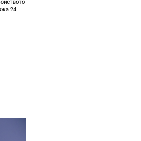
ройството
ржа 24