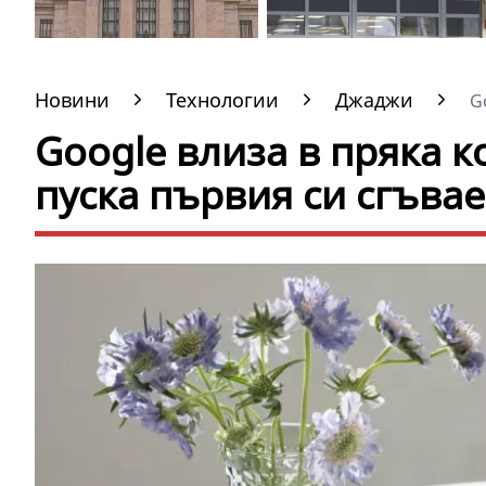
Новини
Технологии
Джаджи
Go
Google влиза в пряка 
пуска първия си сгъва