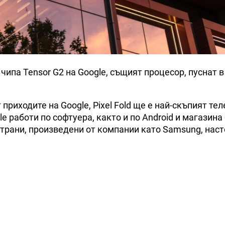
 чипа Tensor G2 на Google, същият процесор, пуснат в
приходите на Google, Pixel Fold ще е най-скъпият те
e работи по софтуера, както и по Android и магазина 
 страни, произведени от компании като Samsung, нас