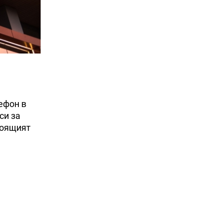
лефон в
си за
тоящият