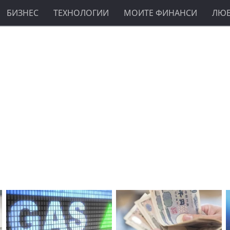
БИЗНЕС
ТЕХНОЛОГИИ
МОИТЕ ФИНАНСИ
ЛЮ