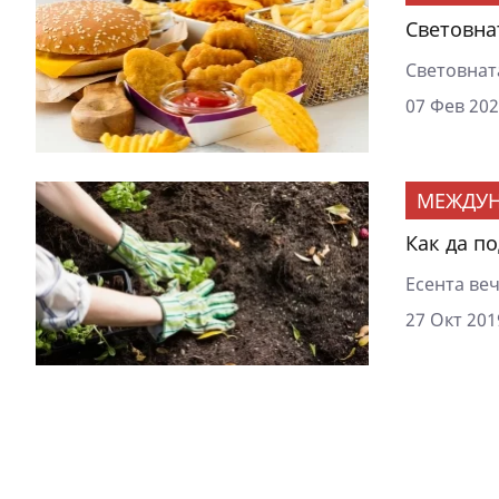
Световна
Световнат
07 Фев 202
МЕЖДУ
Как да п
Есента веч
27 Окт 201