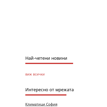
Най-четени новини
виж всички
Интересно от мрежата
Климатици София