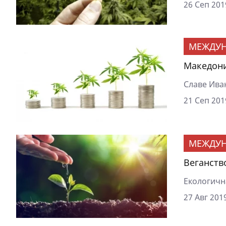
26 Сеп 201
МЕЖДУ
Македони
Славе Иван
21 Сеп 201
МЕЖДУ
Веганств
Екологичн
27 Авг 2019