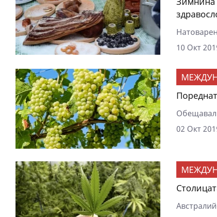
Зимнина 
здравосл
Натоварен
10 Окт 201
МЕЖДУ
Пореднат
Обещавали
02 Окт 201
МЕЖДУ
Столицат
Австралийс