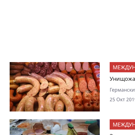
МЕЖДУ
Унищожав
Германскит
25 Окт 201
МЕЖДУ