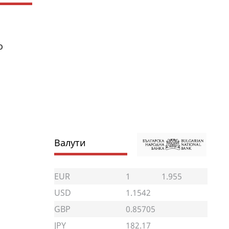
о
Валути
EUR
1
1.955
USD
1.1542
GBP
0.85705
JPY
182.17