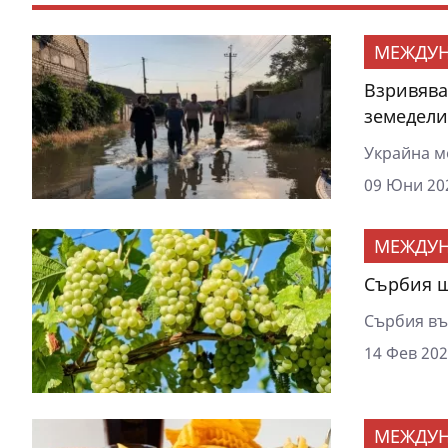
МЕЖДУ
Взривява
земедели
Украйна мо
09 Юни 202
МЕЖДУ
Сърбия щ
Сърбия въз
14 Фев 202
МЕЖДУ