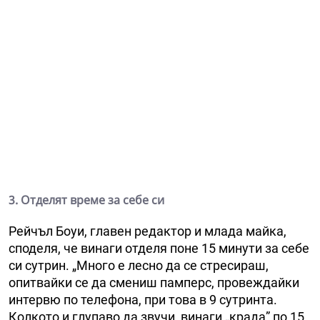
3. Отделят време за себе си
Рейчъл Боуи, главен редактор и млада майка,
споделя, че винаги отделя поне 15 минути за себе
си сутрин. „Много е лесно да се стресираш,
опитвайки се да смениш памперс, провеждайки
интервю по телефона, при това в 9 сутринта.
Колкото и глупаво да звучи, винаги „крада” по 15