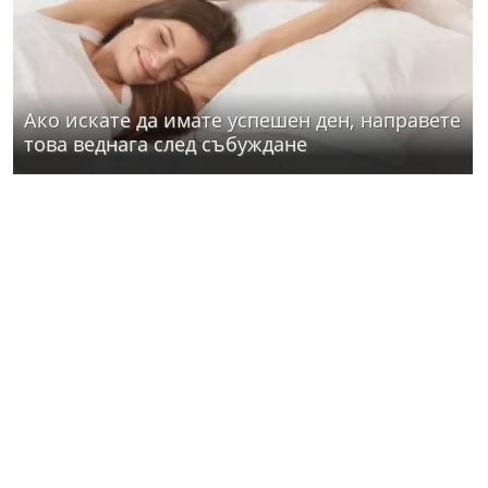
Ако искате да имате успешен ден, направете
това веднага след събуждане