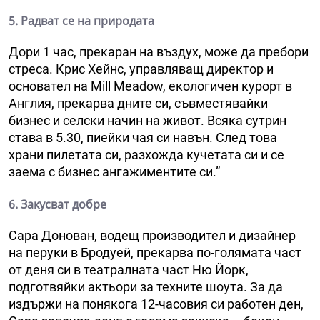
5. Радват се на природата
Дори 1 час, прекаран на въздух, може да пребори
стреса. Крис Хейнс, управляващ директор и
основател на Mill Meadow, екологичен курорт в
Англия, прекарва дните си, съвместявайки
бизнес и селски начин на живот. Всяка сутрин
става в 5.30, пиейки чая си навън. След това
храни пилетата си, разхожда кучетата си и се
заема с бизнес ангажиментите си.”
6. Закусват добре
Сара Донован, водещ производител и дизайнер
на перуки в Бродуей, прекарва по-голямата част
от деня си в театралната част Ню Йорк,
подготвяйки актьори за техните шоута. За да
издържи на понякога 12-часовия си работен ден,