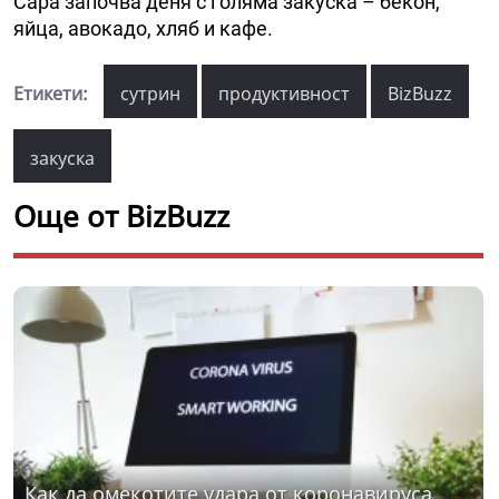
Сара започва деня с голяма закуска – бекон,
яйца, авокадо, хляб и кафе.
Етикети:
сутрин
продуктивност
BizBuzz
закуска
Още от BizBuzz
Как да омекотите удара от коронавируса