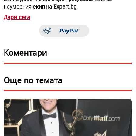
неуморния екип на
Expert.bg
.
Дари сега
Коментари
Още по темата