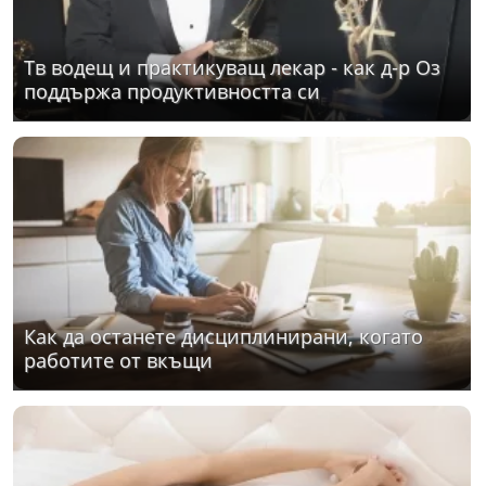
Тв водещ и практикуващ лекар - как д-р Оз
поддържа продуктивността си
Как да останете дисциплинирани, когато
работите от вкъщи