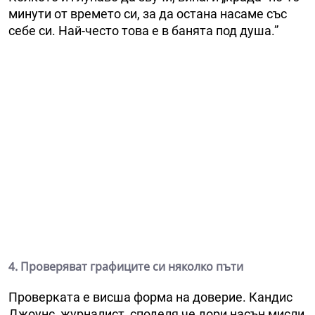
минути от времето си, за да остана насаме със
себе си. Най-често това е в банята под душа.”
4. Проверяват графиците си няколко пъти
Проверката е висша форма на доверие. Кандис
Джоунс, журналист, споделя че дори насън мисли