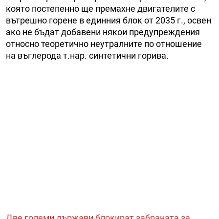
която постепенно ще премахне двигателите с
вътрешно горене в единния блок от 2035 г., освен
ако не бъдат добавени някои предупреждения
относно теоретично неутралните по отношение
на въглерода т.нар. синтетични горива.
Две големи държави блокират забраната за