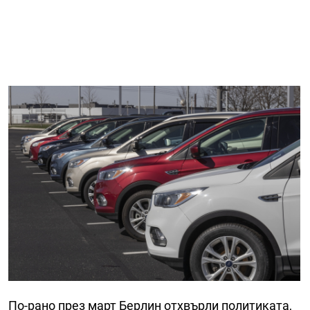
По-рано през март Берлин отхвърли политиката,