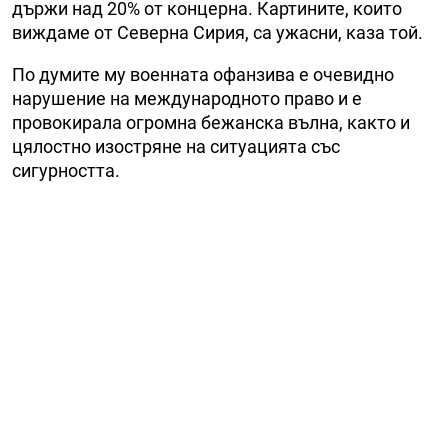
държи над 20% от концерна. Картините, които
виждаме от Северна Сирия, са ужасни, каза той.
По думите му военната офанзива е очевидно
нарушение на международното право и е
провокирала огромна бежанска вълна, както и
цялостно изостряне на ситуацията със
сигурността.