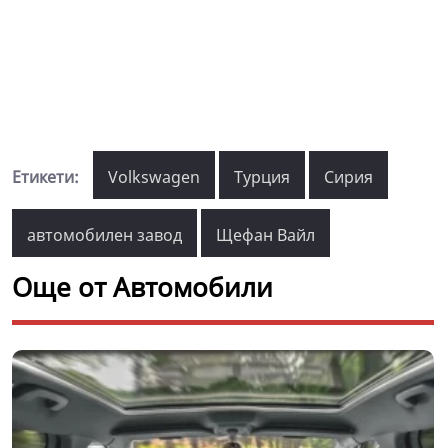
Етикети:
Volkswagen
Турция
Сирия
автомобилен завод
Щефан Вайл
Още от Автомобили