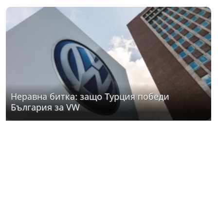
Неравна битка: защо Турция победи
България за VW