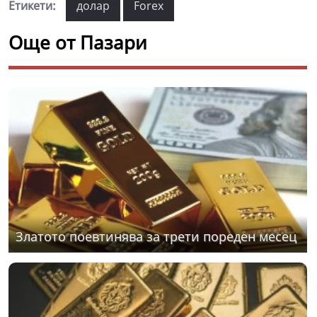
Етикети:
долар
Forex
Още от Пазари
Златото поевтинява за трети пореден месец