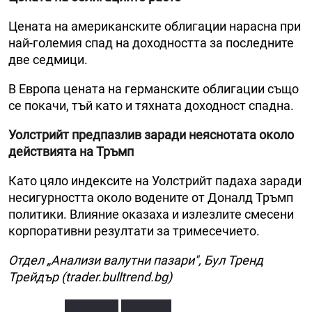
Цената на американските облигации нарасна при
най-големия спад на доходността за последните
две седмици.
В Европа цената на германските облигации също
се покачи, тъй като и тяхната доходност спадна.
Уолстрийт предпазлив заради неяснотата около
действията на Тръмп
Като цяло индексите на Уолстрийт падаха заради
несигурността около водените от Доналд Тръмп
политики. Влияние оказаха и излезлите смесени
корпоративни резултати за тримесечието.
Отдел „Анализи валутни пазари", Бул Тренд
Трейдър (trader.bulltrend.bg)