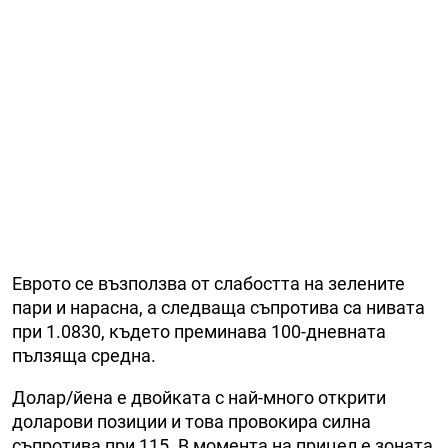
Еврото се възползва от слабостта на зелените
пари и нарасна, а следваща съпротива са нивата
при 1.0830, където преминава 100-дневната
пълзяща средна.
Долар/йена е двойката с най-много открити
доларови позиции и това провокира силна
съпротива при 115. В момента на прицел е зоната