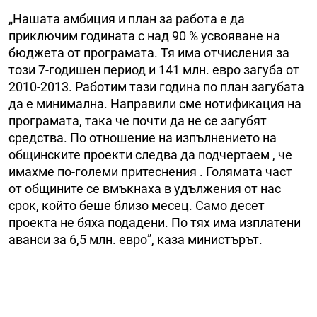
„Нашата амбиция и план за работа е да
приключим годината с над 90 % усвояване на
бюджета от програмата. Тя има отчисления за
този 7-годишен период и 141 млн. евро загуба от
2010-2013. Работим тази година по план загубата
да е минимална. Направили сме нотификация на
програмата, така че почти да не се загубят
средства. По отношение на изпълнението на
общинските проекти следва да подчертаем , че
имахме по-големи притеснения . Голямата част
от общините се вмъкнаха в удължения от нас
срок, който беше близо месец. Само десет
проекта не бяха подадени. По тях има изплатени
аванси за 6,5 млн. евро”, каза министърът.