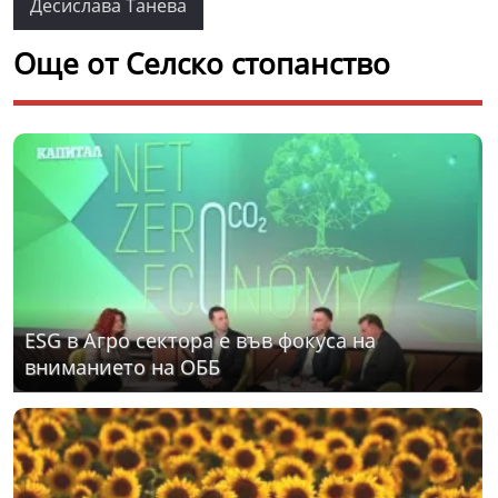
Десислава Танева
Още от Селско стопанство
ЕSG в Агро сектора е във фокуса на
вниманието на ОББ