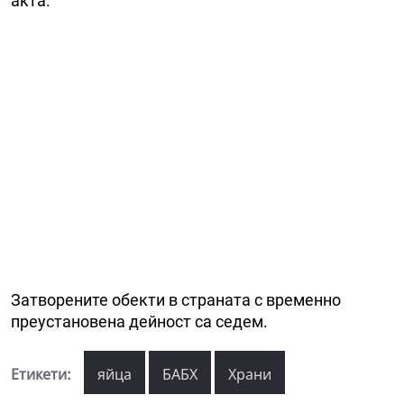
акта.
Затворените обекти в страната с временно
преустановена дейност са седем.
Етикети:
яйца
БАБХ
Храни