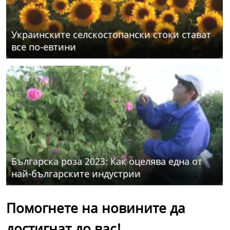
Украинските селскостопански стоки стават
все по-евтини
Българска роза 2023: Как оцелява една от
най-българските индустрии
Помогнете на новините да
достигнат до вас!