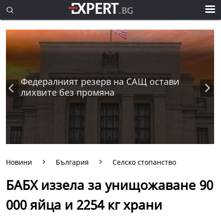
Федералният резерв на САЩ остави
лихвите без промяна
Новини
България
Селско стопанство
БАБХ иззела за унищожаване 90
000 яйца и 2254 кг храни