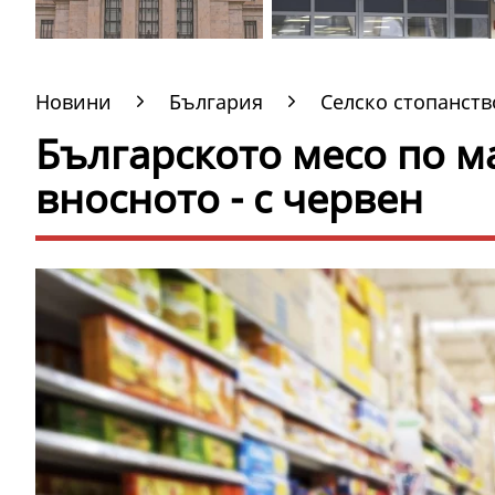
Новини
България
Селско стопанств
Българското месо по ма
вносното - с червен