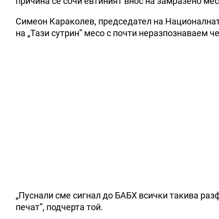
причина се сочи евтиният внос на замразено мес
Симеон Караколев, председател на Националнат
на „Тази сутрин” месо с почти неразпознаваем ч
„Пуснали сме сигнал до БАБХ всички такива разф
печат”, подчерта той.