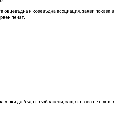
о.
а овцевъдна и козевъдна асоциация, заяви показа в
ервен печат.
асовки да бъдат възбранени, защото това не показва