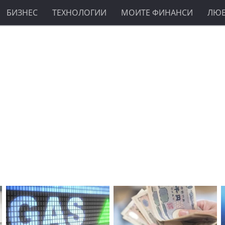
БИЗНЕС
ТЕХНОЛОГИИ
МОИТЕ ФИНАНСИ
ЛЮ