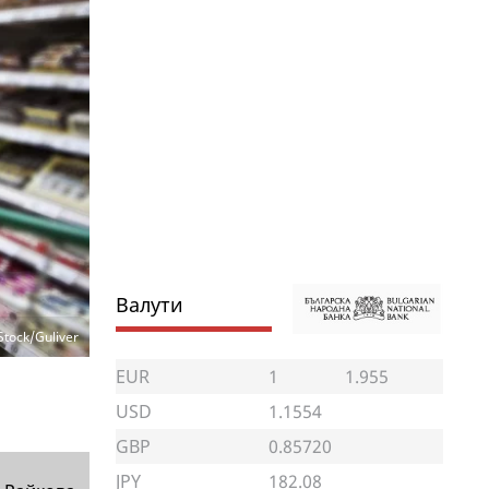
Валути
Stock/Guliver
EUR
1
1.955
USD
1.1554
GBP
0.85720
JPY
182.08