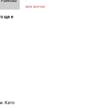
 Райкова
виж всички
то ще е
и. Като