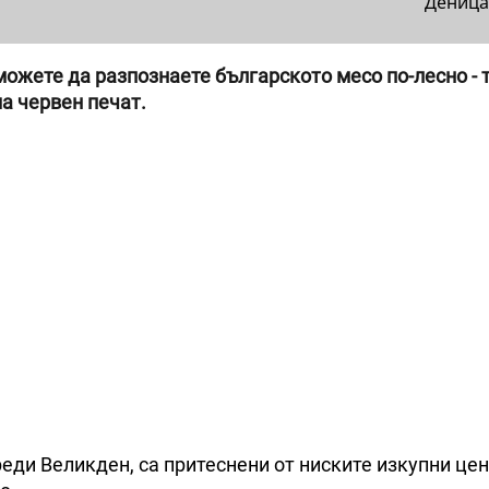
Деница
можете да разпознаете българското месо по-лесно - 
а червен печат.
еди Великден, са притеснени от ниските изкупни цен