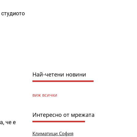
 студиото
Най-четени новини
виж всички
Интересно от мрежата
, че е
Климатици София