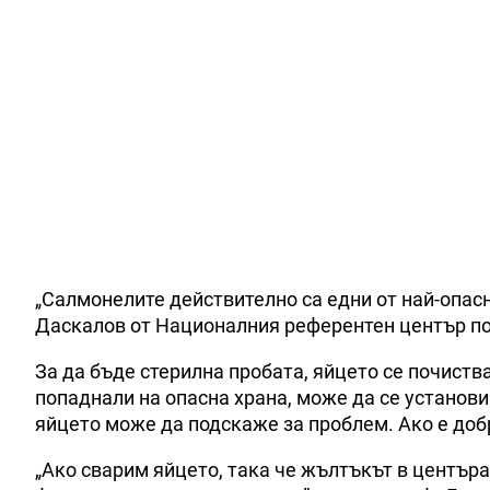
„Салмонелите действително са едни от най-опас
Даскалов от Националния референтен център по 
За да бъде стерилна пробата, яйцето се почиств
попаднали на опасна храна, може да се установи
яйцето може да подскаже за проблем. Ако е добр
„Ако сварим яйцето, така че жълтъкът в центъра