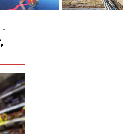
...
,