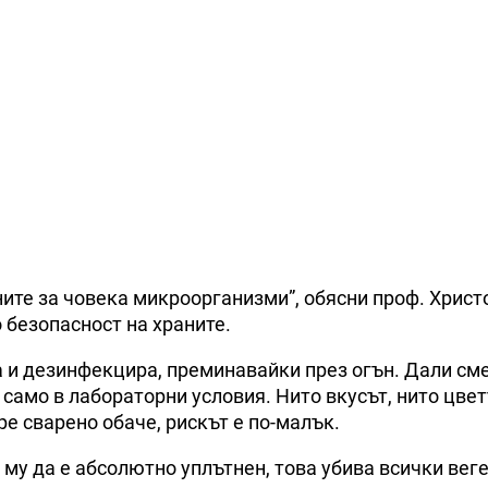
ните за човека микроорганизми”, обясни проф. Христ
безопасност на храните.
а и дезинфекцира, преминавайки през огън. Дали см
 само в лабораторни условия. Нито вкусът, нито цвет
е сварено обаче, рискът е по-малък.
 му да е абсолютно уплътнен, това убива всички вег