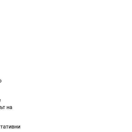
о
е
ът на
етативни