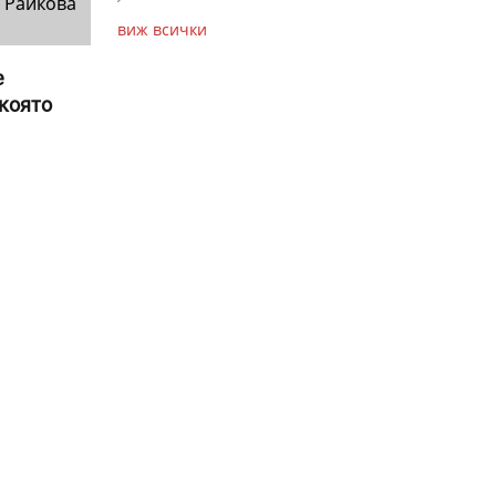
 Райкова
виж всички
е
 която