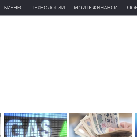
БИЗНЕС
ТЕХНОЛОГИИ
МОИТЕ ФИНАНСИ
ЛЮ