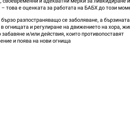
т, своевременни и адекватни мерки за ливкидиране и
– това е оценката за работата на БАБХ до този мом
 бързо разпостраняващо се заболяване, а бързината
 в огнищата и регулиране на движението на хора, жи
о забавяне и/или действия, които противопоставят
ение и поява на нови огнища