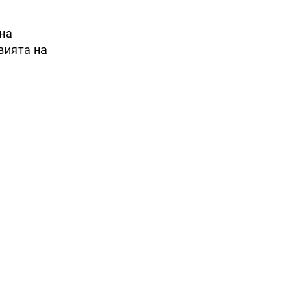
на
вията на