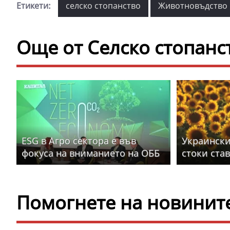
Етикети:
селско стопанство
Животновъдство
Още от Селско стопанс
ЕSG в Агро сектора е във
Украински
фокуса на вниманието на ОББ
стоки став
Помогнете на новините 