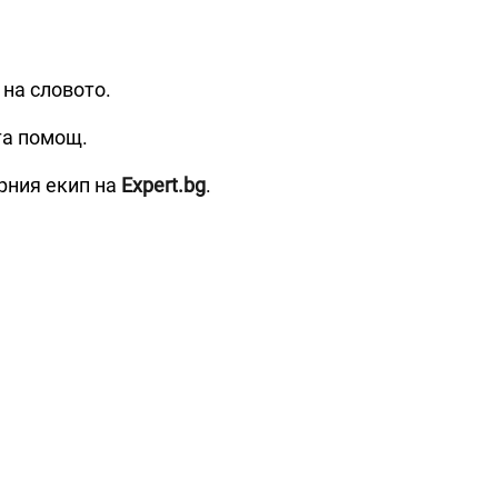
 на словото.
та помощ.
рния екип на
Expert.bg
.