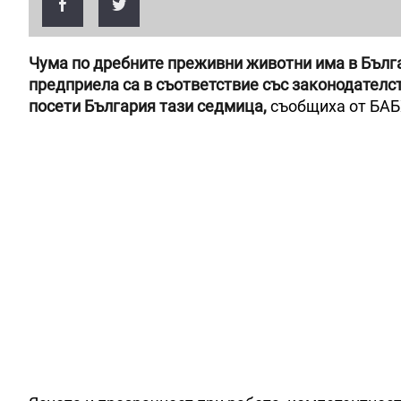
Чума по дребните преживни животни има в Българ
предприела са в съответствие със законодателст
посети България тази седмица,
съобщиха от БАБ