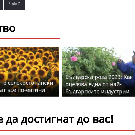
чума
тво
Българска роза 2023: Как
те селскостопански
оцелява една от най-
ат все по-евтини
българските индустрии
да достигнат до вас!