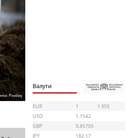
Валути
мка: Pixabay
EUR
1
1.955
USD
1.1542
GBP
0.85705
JPY
182.17