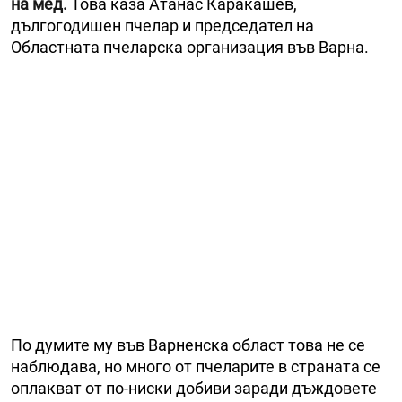
на мед.
Това каза Атанас Каракашев,
дългогодишен пчелар и председател на
Областната пчеларска организация във Варна.
По думите му във Варненска област това не се
наблюдава, но много от пчеларите в страната се
оплакват от по-ниски добиви заради дъждовете