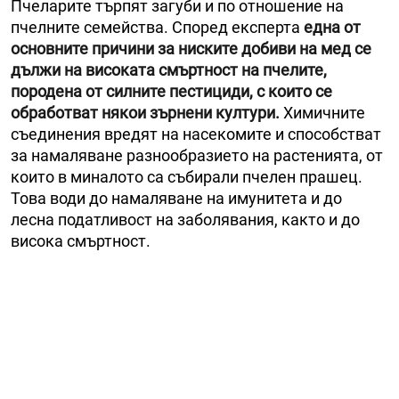
Пчеларите търпят загуби и по отношение на
пчелните семейства. Според експерта
една от
основните причини за ниските добиви на мед се
дължи на високата смъртност на пчелите,
породена от силните пестициди, с които се
обработват някои зърнени култури.
Химичните
съединения вредят на насекомите и способстват
за намаляване разнообразието на растенията, от
които в миналото са събирали пчелен прашец.
Това води до намаляване на имунитета и до
лесна податливост на заболявания, както и до
висока смъртност.