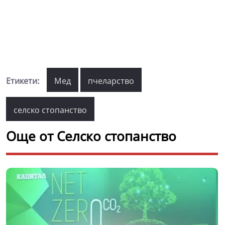
Етикети:
Мед
пчеларство
селско стопанство
Още от Селско стопанство