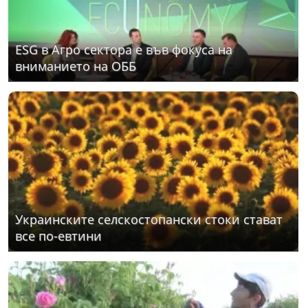
ЕSG в Агро сектора е във фокуса на
вниманието на ОББ
Украинските селскостопански стоки стават
все по-евтини