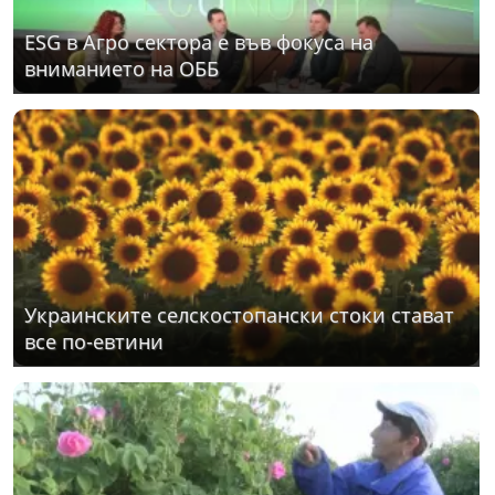
ЕSG в Агро сектора е във фокуса на
вниманието на ОББ
Украинските селскостопански стоки стават
все по-евтини