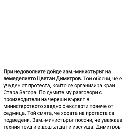
При недоволните дойде зам.-министърът на
земеделието Цветан Димитров.
Той обясни, че е
учуден от протеста, който се организира край
Стара Загора. По думите му разговори с
производители на череши вървят в
министерството заедно с експерти повече от
седмица. Той смята, че хората на протеста са
подведени. Зам.-министърът посочи, че уважава
техния труд и е дошъл да ги изслуша. Димитров