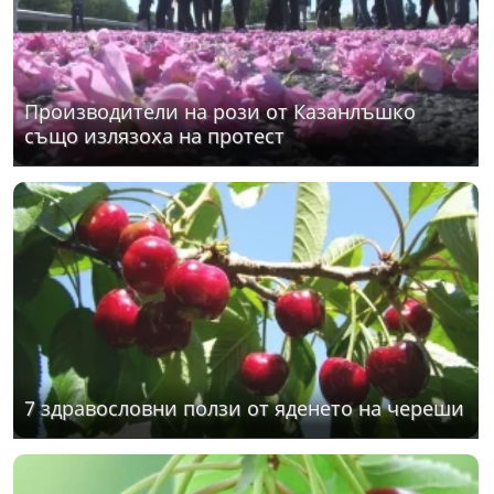
Производители на рози от Казанлъшко
също излязоха на протест
7 здравословни ползи от яденето на череши