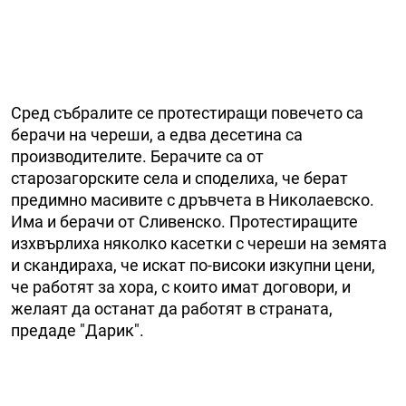
Сред събралите се протестиращи повечето са
берачи на череши, а едва десетина са
производителите. Берачите са от
старозагорските села и споделиха, че берат
предимно масивите с дръвчета в Николаевско.
Има и берачи от Сливенско. Протестиращите
изхвърлиха няколко касетки с череши на земята
и скандираха, че искат по-високи изкупни цени,
че работят за хора, с които имат договори, и
желаят да останат да работят в страната,
предаде "Дарик".