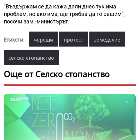
"Въздържам се да кажа дали днес тук има
проблем, но ако има, ще трябва да го решим",
посочи зам.-министърът.
Етикети:
череши
протест
земеделие
селско стопанство
Още от Селско стопанство