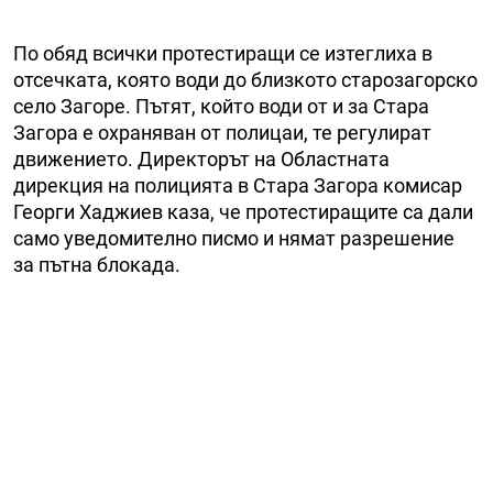
По обяд всички протестиращи се изтеглиха в
отсечката, която води до близкото старозагорско
село Загоре. Пътят, който води от и за Стара
Загора е охраняван от полицаи, те регулират
движението. Директорът на Областната
дирекция на полицията в Стара Загора комисар
Георги Хаджиев каза, че протестиращите са дали
само уведомително писмо и нямат разрешение
за пътна блокада.