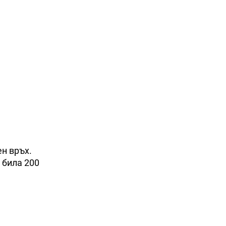
н връх.
 била 200