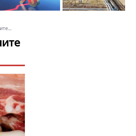
те...
пите