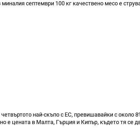
ез миналия септември 100 кг качествено месо е струв
 четвъртото най-скъпо с ЕС, превишавайки с около 8
о е цената в Малта, Гърция и Кипър, където тя се д