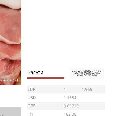
Валути
имка: iStock
EUR
1
1.955
USD
1.1554
GBP
0.85720
JPY
182.08