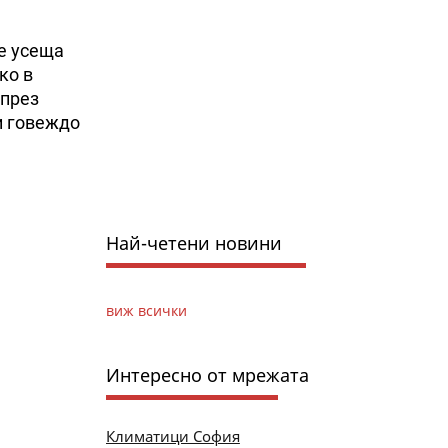
е усеща
ко в
 през
и говеждо
Най-четени новини
виж всички
Интересно от мрежата
Климатици София