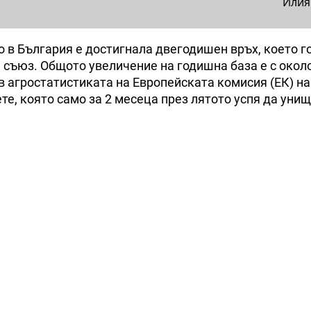
Илия
 в България е достигнала двегодишен връх, което г
 съюз. Общото увеличение на годишна база е с около
 в агростатистиката на Европейската комисия (ЕК) на
те, която само за 2 месеца през лятото успя да уни