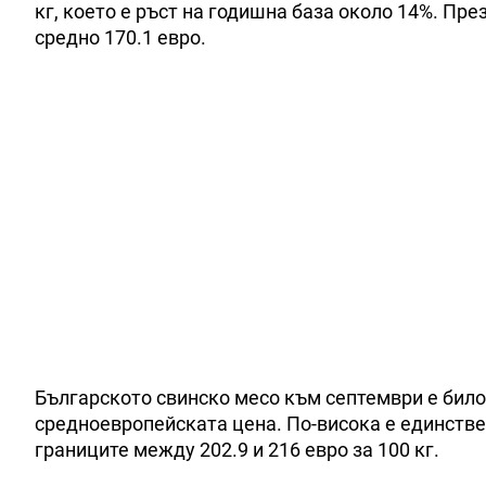
кг, което е ръст на годишна база около 14%. Пр
средно 170.1 евро.
Българското свинско месо към септември е било
средноевропейската цена. По-висока е единствен
границите между 202.9 и 216 евро за 100 кг.