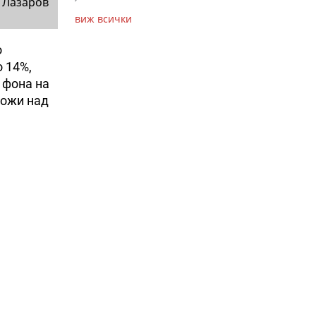
 Лазаров
виж всички
о
 14%,
 фона на
щожи над