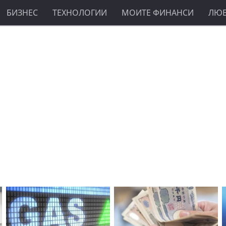
БИЗНЕС
ТЕХНОЛОГИИ
МОИТЕ ФИНАНСИ
ЛЮ