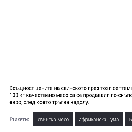
Всъщност цените на свинското през този септем
100 кг качествено месо са се продавали по-скъпо
евро, след което тръгва надолу.
Етикети:
свинско месо
африканска чума
Б