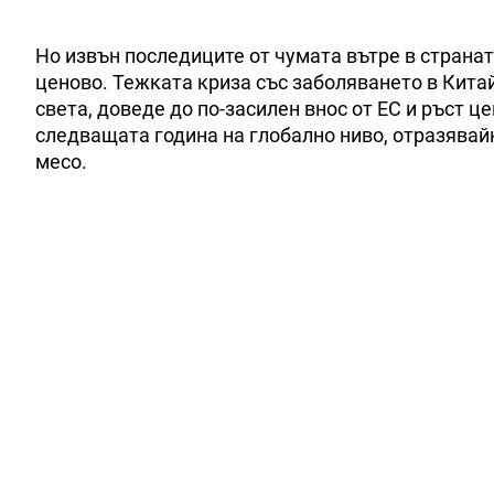
Но извън последиците от чумата вътре в страна
ценово. Тежката криза със заболяването в Китай
света, доведе до по-засилен внос от ЕС и ръст ц
следващата година на глобално ниво, отразявайк
месо.