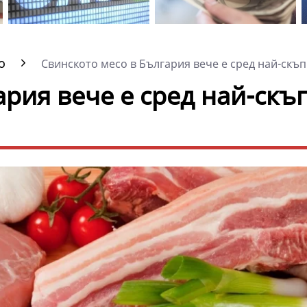
о
Свинското месо в България вече е сред най-скъпи
ария вече е сред най-скъ