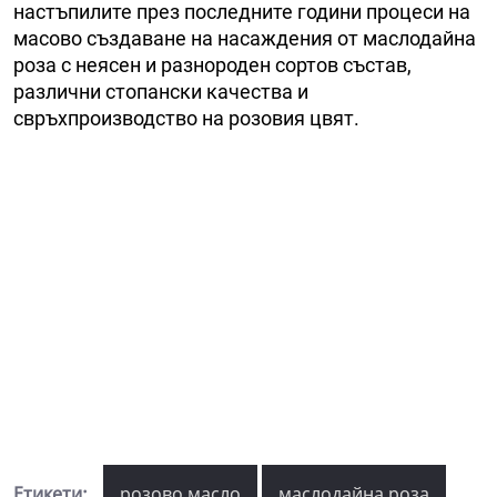
настъпилите през последните години процеси на
масово създаване на насаждения от маслодайна
роза с неясен и разнороден сортов състав,
различни стопански качества и
свръхпроизводство на розовия цвят.
Етикети:
розово масло
маслодайна роза