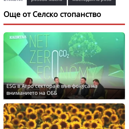
Още от Селско стопанство
ЕSG в Агро сектора е във фокуса на
вниманието на ОББ