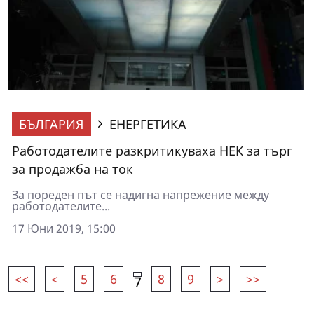
БЪЛГАРИЯ
ЕНЕРГЕТИКА
Работодателите разкритикуваха НЕК за търг
за продажба на ток
За пореден път се надигна напрежение между
работодателите...
17 Юни 2019, 15:00
<<
<
5
6
8
9
>
>>
7