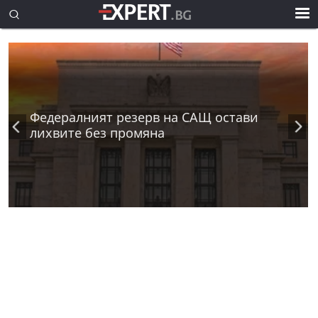
Федералният резерв на САЩ остави
лихвите без промяна