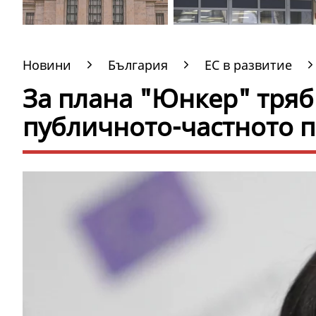
Новини
България
ЕС в развитие
За плана "Юнкер" тря
публичното-частното 