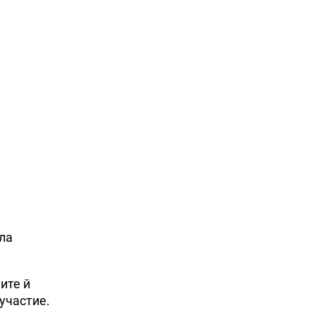
ла
ите й
участие.