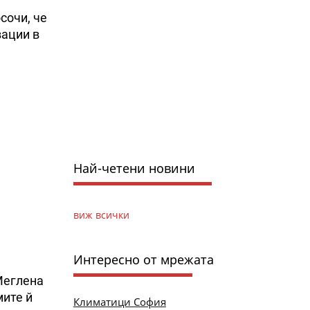
сочи, че
вации в
Най-четени новини
виж всички
Интересно от мрежата
Меглена
мите й
Климатици София