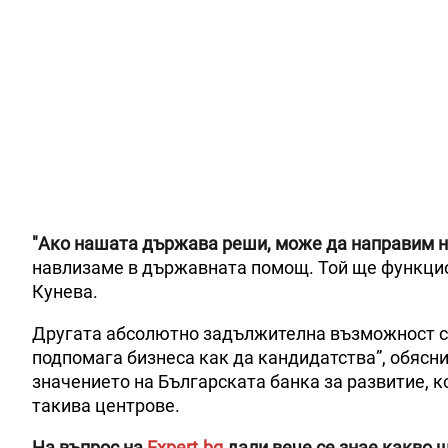
"Ако нашата държава реши, може да направим 
навлизаме в държавната помощ. Той ще функцион
Кунева.
Другата абсолютно задължителна възможност са
подпомага бизнеса как да кандидатства”, обясн
значението на Българската банка за развитие, ко
такива центрове.
На въпрос на
Expert.bg
дали вече се знае какво 