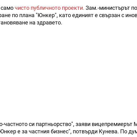
а само
чисто публичното проекти.
Зам.-министърът по
не по плана "Юнкер", като единият е свързан с ино
тановяване на здравето.
-частното си партньорство", заяви вицепремиерът 
нкер е за частния бизнес", потвърди Кунева. По ду