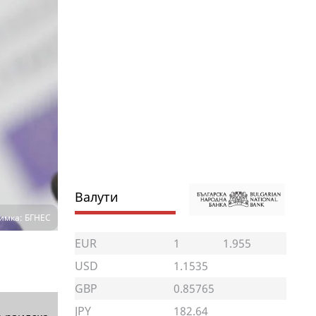
Валути
имка: БГНЕС
EUR
1
1.955
USD
1.1535
GBP
0.85765
JPY
182.64