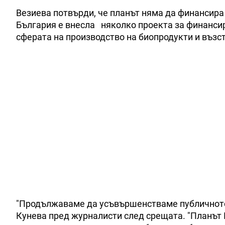
Везиева потвърди, че планът няма да финансир
България е внесла няколко проекта за финансира
сферата на производство на биопродукти и възс
"Продължаваме да усъвършенстваме публичното
Кунева пред журналисти след срещата. "Планът Ю