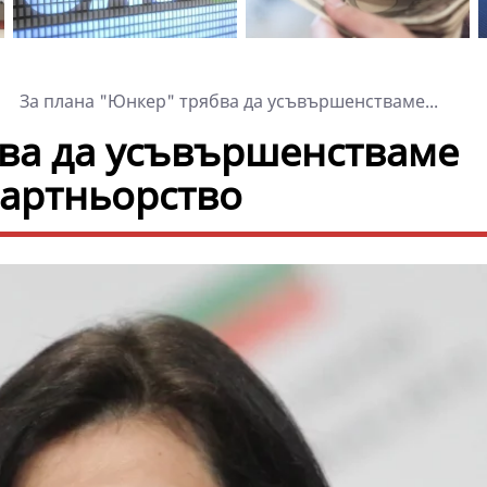
За плана "Юнкер" трябва да усъвършенстваме...
бва да усъвършенстваме
партньорство