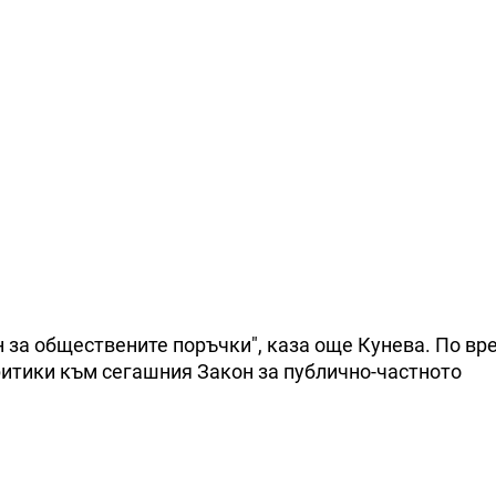
 за обществените поръчки", каза още Кунева. По вр
ритики към сегашния Закон за публично-частното