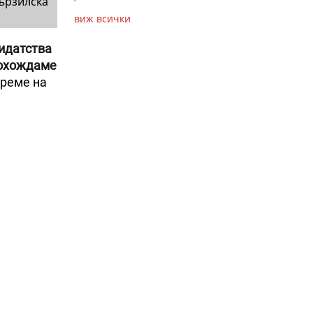
ързилска
виж всички
дидатства
рохождаме
време на