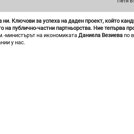
Петя Б
 ни. Ключови за успеха на даден проект, който кан
то на публично-частни партньорства. Ние тепърва п
ам.-министърът на икономиката
Даниела Везиева
по 
нии у нас.