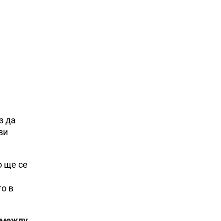
з да
ви
о ще се
то в
о между