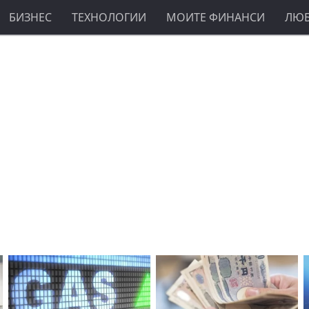
БИЗНЕС
ТЕХНОЛОГИИ
МОИТЕ ФИНАНСИ
ЛЮ