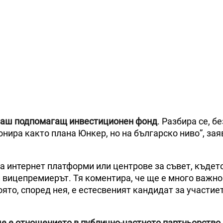
наш подпомагащ инвестиционен фонд
. Разбира се, бе
ира както плана Юнкер, но на българско ниво”, зая
 интернет платформи или центрове за съвет, къдет
и вицепремиерът. Тя коментира, че ще е много важно
ято, според нея, е естесвеният кандидат за участие
ще е отношението в публично-частното партньорств