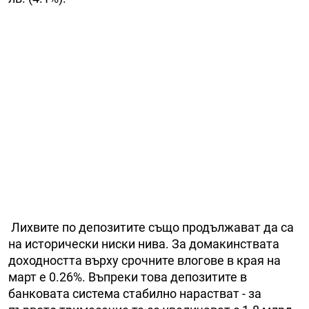
Лихвите по депозитите също продължават да са
на исторически ниски нива. За домакинствата
доходността върху срочните влогове в края на
март е 0.26%. Въпреки това депозитите в
банковата система стабилно нарастват - за