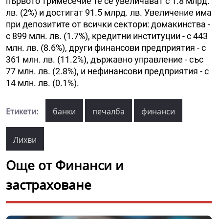
първото тримесечие те се увеличават с 1.8 млрд.
лв. (2%) и достигат 91.5 млрд. лв. Увеличение има
при депозитите от всички сектори: домакинства -
с 899 млн. лв. (1.7%), кредитни институции - с 443
млн. лв. (8.6%), други финансови предприятия - с
361 млн. лв. (11.2%), държавно управление - със
77 млн. лв. (2.8%), и нефинансови предприятия - с
14 млн. лв. (0.1%).
Етикети:
банки
печалба
финанси
Лихви
Още от Финанси и
застраховане