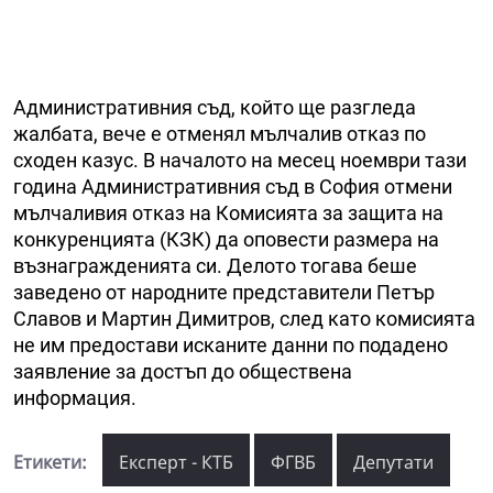
Административния съд, който ще разгледа
жалбата, вече е отменял мълчалив отказ по
сходен казус. В началото на месец ноември тази
година Административния съд в София отмени
мълчаливия отказ на Комисията за защита на
конкуренцията (КЗК) да оповести размера на
възнагражденията си. Делото тогава беше
заведено от народните представители Петър
Славов и Мартин Димитров, след като комисията
не им предостави исканите данни по подадено
заявление за достъп до обществена
информация.
Етикети:
Експерт - КТБ
ФГВБ
Депутати