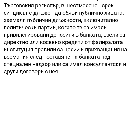
Търговския регистър, в шестмесечен срок
синдикът е длъжен да обяви публично лицата,
заемали публични длъжности, включително
политически партии, когато те са имали
привилегировани депозити в банката, взели са
директно или косвено кредити от фалиралата
институция правили са цесии и прихващания на
вземания след поставяне на банката под
специален надзор или са имал консултантски и
други договори с нея.