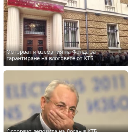
Оспорват и вземания на Фонда за
гарантиране на влоговете от КТБ
Оспорват депозита на Доган в КТБ