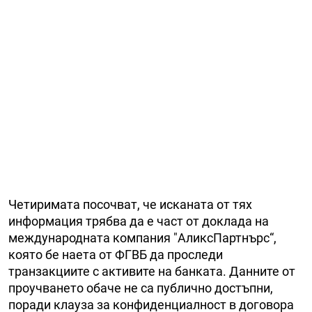
Четиримата посочват, че исканата от тях
информация трябва да е част от доклада на
международната компания "АликсПартнърс“,
която бе наета от ФГВБ да проследи
транзакциите с активите на банката. Данните от
проучването обаче не са публично достъпни,
поради клауза за конфиденциалност в договора