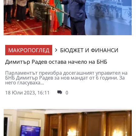
МАКРОПОГЛЕД
БЮДЖЕТ И ФИНАНСИ
Димитър Радев остава начело на БНБ
Парламентът преизбра досегашният управител на
БНБ Димитър Радев за нов мандат от 6 години. За
него гласуваха...
18 Юли 2023, 16:11
0