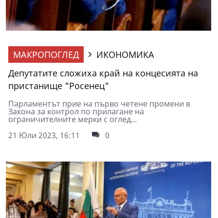
МАКРОПОГЛЕД
ИКОНОМИКА
Депутатите сложиха край на концесията на
пристанище "Росенец"
Парламентът прие на първо четене промени в
Закона за контрол по прилагане на
ограничителните мерки с оглед...
21 Юли 2023, 16:11
0