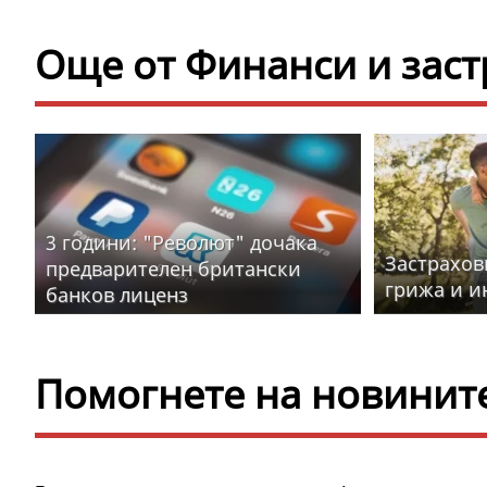
Още от Финанси и зас
3 години: "Револют" дочака
Застрахов
предварителен британски
грижа и и
банков лиценз
Помогнете на новините 