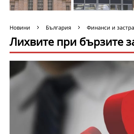
Новини
България
Финанси и застр
Лихвите при бързите з