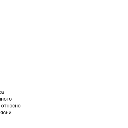
са
много
 относно
оясни