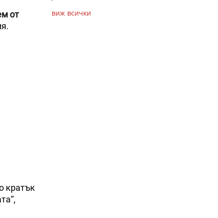
виж всички
ем от
я.
о кратък
та“,