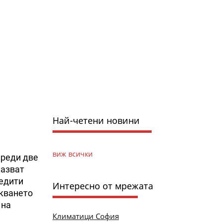
Най-четени новини
виж всички
преди две
казват
редити
Интересно от мрежата
скването
 на
Климатици София