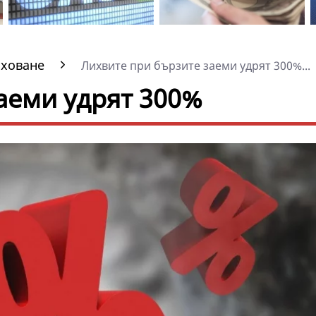
аховане
Лихвите при бързите заеми удрят 300%...
аеми удрят 300%