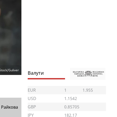
Stock/Guliver
Валути
EUR
1
1.955
USD
1.1542
GBP
0.85705
 Райкова
JPY
182.17