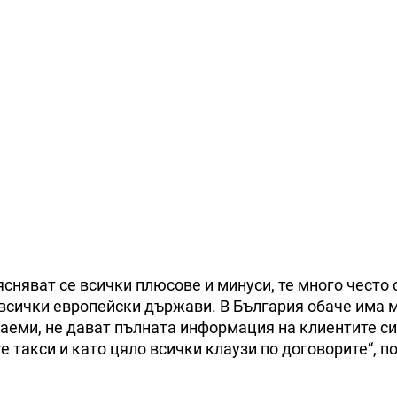
ясняват се всички плюсове и минуси, те много често 
 всички европейски държави. В България обаче има 
заеми, не дават пълната информация на клиентите си
е такси и като цяло всички клаузи по договорите“, п