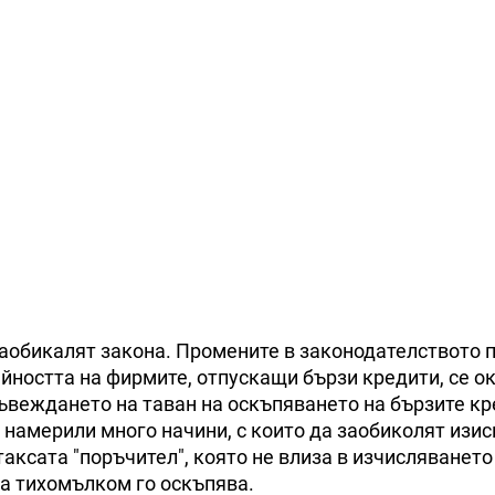
заобикалят закона. Промените в законодателството 
йността на фирмите, отпускащи бързи кредити, се о
ъвеждането на таван на оскъпяването на бързите к
 намерили много начини, с които да заобиколят изи
аксата "поръчител", която не влиза в изчисляването
ка тихомълком го оскъпява.