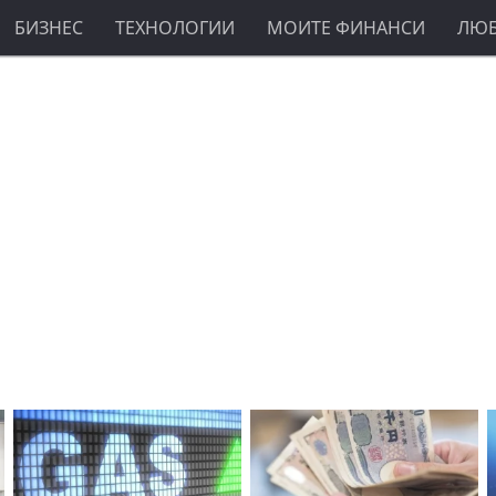
БИЗНЕС
ТЕХНОЛОГИИ
МОИТЕ ФИНАНСИ
ЛЮ