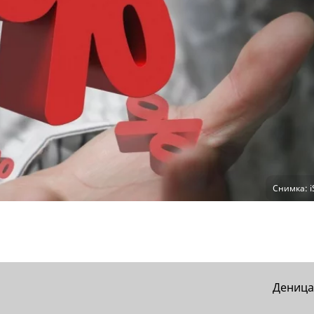
Снимка: i
Деница