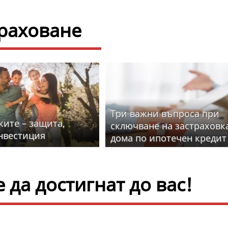
траховане
Три важни въпроса при
ките – защита,
сключване на застраховк
нвестиция
дома по ипотечен кредит
да достигнат до вас!