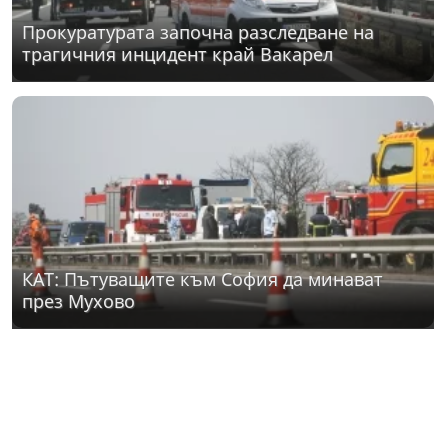
Прокуратурата започна разследване на
трагичния инцидент край Вакарел
КАТ: Пътуващите към София да минават
през Мухово