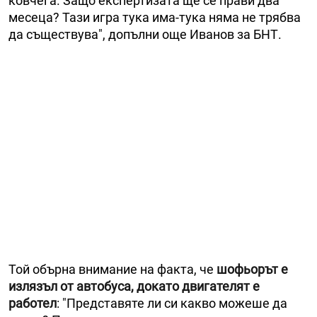
ковчега. Защо експертизата ще се прави два
месеца? Тази игра тука има-тука няма не трябва
да съществува", допълни още Иванов за БНТ.
Той обърна внимание на факта, че
шофьорът е
излязъл от автобуса, докато двигателят е
работел
: "Представяте ли си какво можеше да