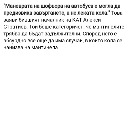
"Маневрата на шофьора на автобуса е могла да
предизвика завъртането, а не леката кола."
Това
заяви бившият началник на КАТ Алекси
Стратиев. Той беше категоричен, че мантинелите
трябва да бъдат задължителни. Според него е
абсурдно все още да има случаи, в които кола се
нанизва на мантинела.