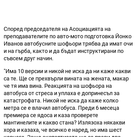
Според председателя на Асоциацията на
преподавателите по авто-мото подготовка Йонко
Иванов автобусните шофьори трябва да имат очи
и на гърба, както и да бъдат инструктирани по
съвсем друг начин.
"Има 10 версии и никой не иска да ни каже какви
са те. Ще се прехвърли вината на жената, макар
че тя има вина. Реакцията на шофьора на
автобуса от стреса и уплаха е допринесъл за
катастрофата. Никой не иска да каже колко
метра се е влачил автобуса. Преди 6 месеца
премиера се ядоса и каза проверете
мантинелите и какво стана? Излязоха някакви
хора и казаха, че всичко е наред, но има шест