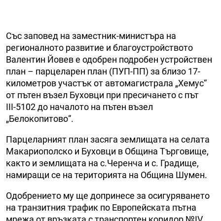
Със заповед на заместник-министъра на
регионалното развитие и благоустройството
Валентин Йовев е одобрен подробен устройствен
план – парцеларен план (ПУП-ПП) за близо 17-
километров участък от автомагистрала „Хемус“
от пътен възел Буховци при пресичането с път
ІІІ-5102 до началото на пътен възел
„Белокопитово“.
Парцеларният план засяга землищата на селата
Макариополско и Буховци в Община Търговище,
както и землищата на с.Черенча и с. Градище,
намиращи се на територията на Община Шумен.
Одобрението му ще допринесе за осигуряването
на транзитния трафик по Европейската пътна
мрежа от връзката с транспортен коридор №ІV