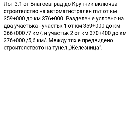
Лот 3.1 от Благоевград до Крупник включва
строителство на автомагистрален път от км
359+000 до км 376+000. Разделен е условно на
два участъка - участък 1 от км 359+000 до км
366+000 /7 км/, и участък 2 от км 370+400 до км
376+000 /5,6 км/. Между тях е предвидено
строителството на тунел „Железница“.