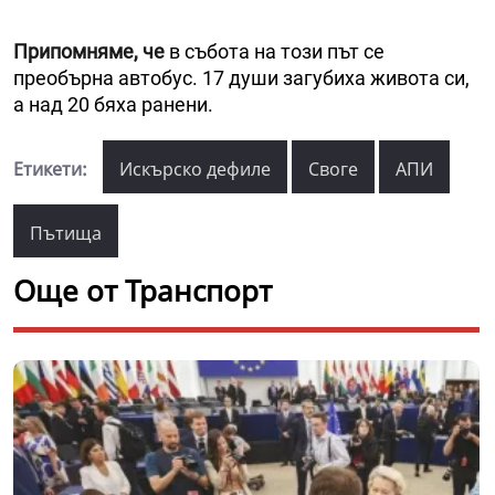
Припомняме, че
в събота на този път се
преобърна автобус. 17 души загубиха живота си,
а над 20 бяха ранени.
Етикети:
Искърско дефиле
Своге
АПИ
Пътища
Още от Транспорт