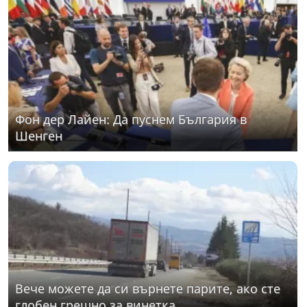
Фон дер Лайен: Да пуснем България в
Шенген
Вече можете да си върнете парите, ако сте
глобен грешно за винетка