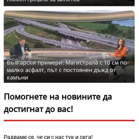
Български примери: Магистрала с 10 см по-
малко асфалт, път с постоянен дъжд от
камъни
Помогнете на новините да
достигнат до вас!
Радваме се, че си с нас тук и сега!