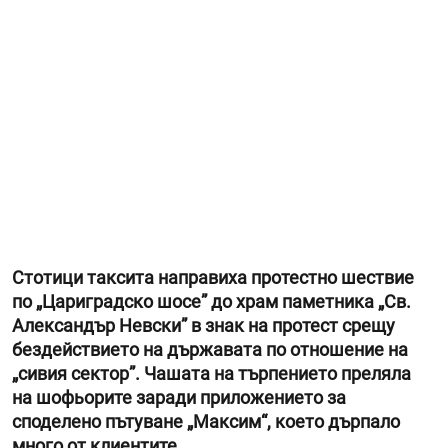
Стотици таксита направиха протестно шествие
по „Цариградско шосе” до храм паметника „Св.
Александър Невски” в знак на протест срещу
бездействието на държавата по отношение на
„сивия сектор”. Чашата на търпението преляла
на шофьорите заради приложението за
споделено пътуване „Максим“, което дърпало
много от клиентите.