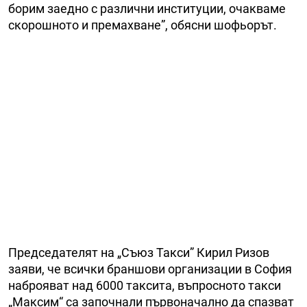
борим заедно с различни институции, очакваме
скорошното и премахване”, обясни шофьорът.
Председателят на „Съюз Такси” Кирил Ризов
заяви, че всички браншови организации в София
наброяват над 6000 таксита, въпросното такси
„Максим“ са започнали първоначално да спазват