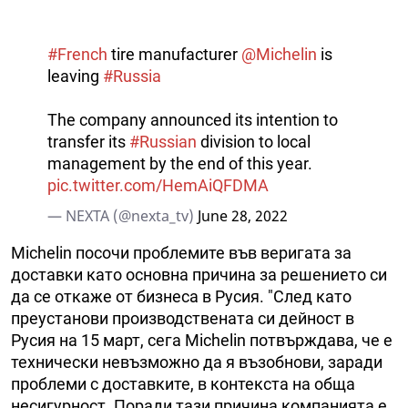
#French
tire manufacturer
@Michelin
is
leaving
#Russia
The company announced its intention to
transfer its
#Russian
division to local
management by the end of this year.
pic.twitter.com/HemAiQFDMA
— NEXTA (@nexta_tv)
June 28, 2022
Michelin посочи проблемите във веригата за
доставки като основна причина за решението си
да се откаже от бизнеса в Русия. "След като
преустанови производствената си дейност в
Русия на 15 март, сега Michelin потвърждава, че е
технически невъзможно да я възобнови, заради
проблеми с доставките, в контекста на обща
несигурност. Поради тази причина компанията е