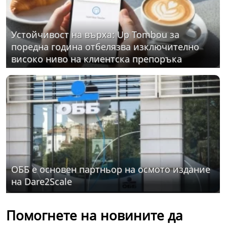
Устойчивост на върха: Up Tombou за
поредна година отбелязва изключително
високо ниво на клиентска препоръка
ОББ е основен партньор на осмото издание
на Dare2Scale
Помогнете на новините да