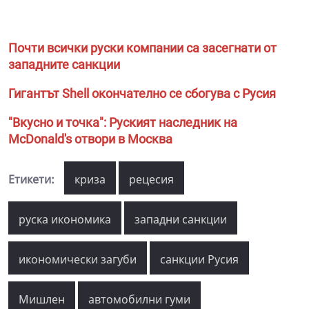
Почти всички руски компании са засегнати от
западните санкции
Гигантът Shell окончателно се сбогува с Русия
"Вкусно и точка": Руският наследник на
McDonald's отвори в Москва
Етикети:
криза
рецесия
руска икономика
западни санкции
икономически загуби
санкции Русия
Мишлен
автомобилни гуми