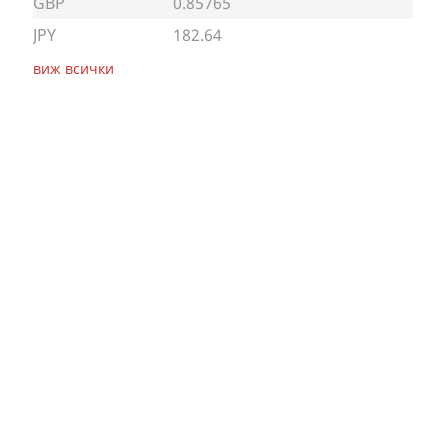
GBP
0.85765
JPY
182.64
виж всички