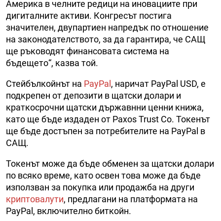
Америка в челните редици на иновациите при
дигиталните активи. Конгресът постига
значителен, двупартиен напредък по отношение
на законодателството, за да гарантира, че САЩ
ще ръководят финансовата система на
бъдещето“, казва той.
Стейбълкойнът на
PayPal
, наричат PayPal USD, е
подкрепен от депозити в щатски долари и
краткосрочни щатски държавнни ценни книжа,
като ще бъде издаден от Paxos Trust Co. Токенът
ще бъде достъпен за потребителите на PayPal в
САЩ.
Токенът може да бъде обменен за щатски долари
по всяко време, като освен това може да бъде
използван за покупка или продажба на други
криптовалути
, предлагани на платформата на
PayPal, включително биткойн.