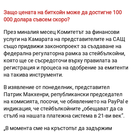
Защо цената на биткойн може да достигне 100
000 долара съвсем скоро?
През миналия месец Комитетът за финансови
услуги на Камарата на представителите на САЩ
също придвижи законопроект за създаване на
федерална регулаторна рамка за стейбълкойни,
която ще се съсредоточи върху правилата за
регистрация и процеса на одобрение за емитенти
на такива инструменти.
В изявление от понеделник, представител
Патрик Макхенри, републикански председател
на комисията, посочи, че обявлението на PayPal е
индикация, че стейбълкойните „обещават да са
стълб на нашата платежна система в 21-ви век”.
„В момента сме на кръстопът да задържим