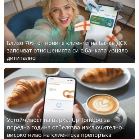
Близо 70% от новите клиенти на Банка ДСК
започват отношенията си с банката изцяло
дигитално
Устойчивост на върха: Up Tombou за
поредна година отбелязва изключително
високо ниво на клиентска препоръка