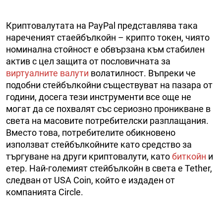
Криптовалутата на PayPal представлява така
нареченият стаейбълкойн – крипто токен, чиято
номинална стойност е обвързана към стабилен
актив с цел защита от пословичната за
виртуалните валути
волатилност. Въпреки че
подобни стейбълкойни съществуват на пазара от
години, досега тези инструменти все още не
могат да се похвалят със сериозно проникване в
света на масовите потребителски разплащания.
Вместо това, потребителите обикновено
използват стейбълкойните като средство за
търгуване на други криптовалути, като
биткойн
и
етер. Най-големият стейбълкойн в света е Tether,
следван от USA Coin, който е издаден от
компанията Circle.