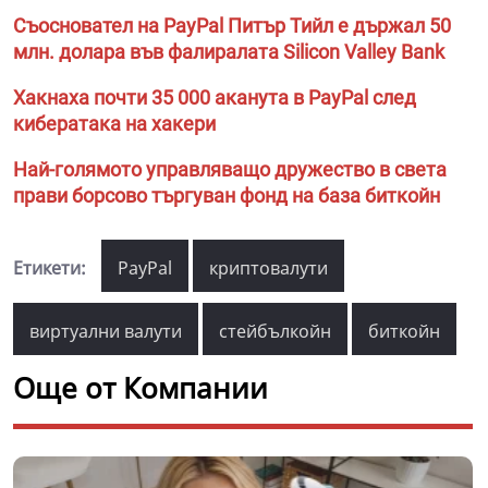
Съосновател на PayPal Питър Тийл е държал 50
млн. долара във фалиралата Silicon Valley Bank
Хакнаха почти 35 000 аканута в PayPal след
кибератака на хакери
Най-голямото управляващо дружество в света
прави борсово търгуван фонд на база биткойн
Етикети:
PayPal
криптовалути
виртуални валути
стейбълкойн
биткойн
Още от Компании