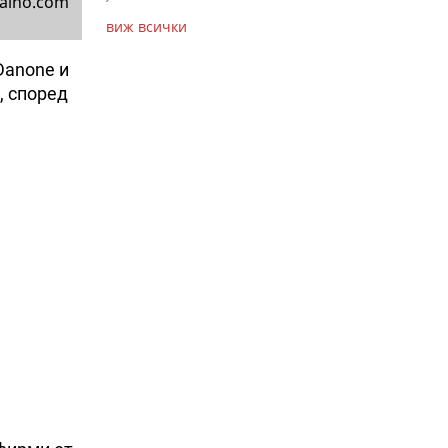
alno.com
виж всички
Danone и
, според