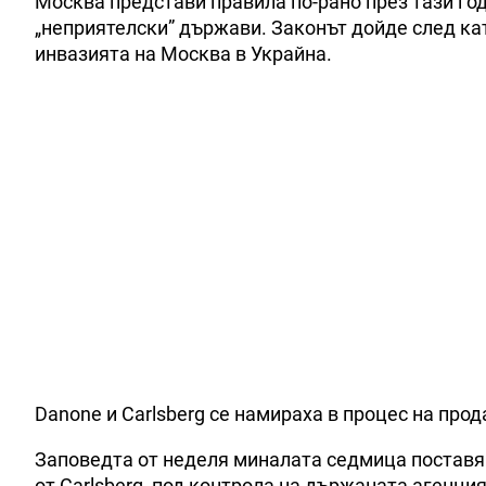
Москва представи правила по-рано през тази го
„неприятелски” държави. Законът дойде след ка
инвазията на Москва в Украйна.
Danone и Carlsberg се намираха в процес на про
Заповедта от неделя миналата седмица поставя д
от Carlsberg, под контрола на държаната агенци