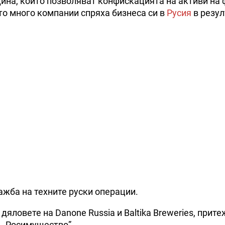
дина, които позволяват конфискацията на активи на
то много компании спряха бизнеса си в
Русия
в резул
дажба на техните руски операции.
яловете на Danone Russia и Baltika Breweries, прит
я „Росимущество”.