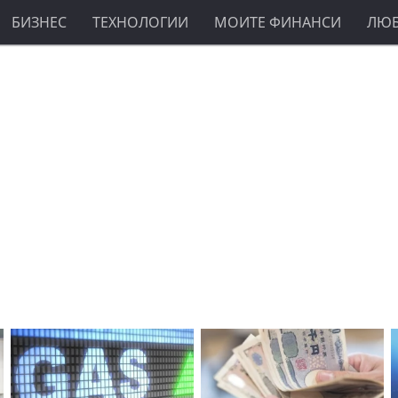
БИЗНЕС
ТЕХНОЛОГИИ
МОИТЕ ФИНАНСИ
ЛЮ