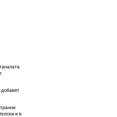
станалата
е
, добавят
странни
телски и в