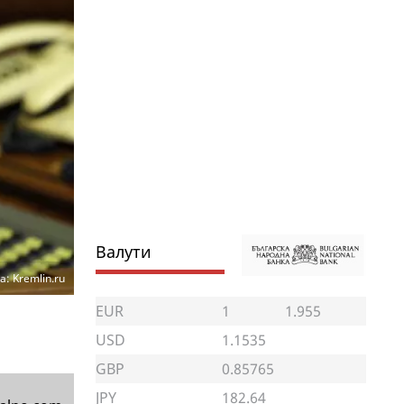
Валути
: Kremlin.ru
EUR
1
1.955
USD
1.1535
GBP
0.85765
JPY
182.64