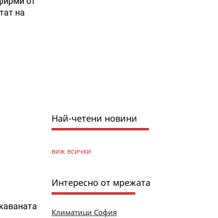
 фирми от
тат на
Най-четени новини
виж всички
Интересно от мрежата
ежаваната
Климатици София