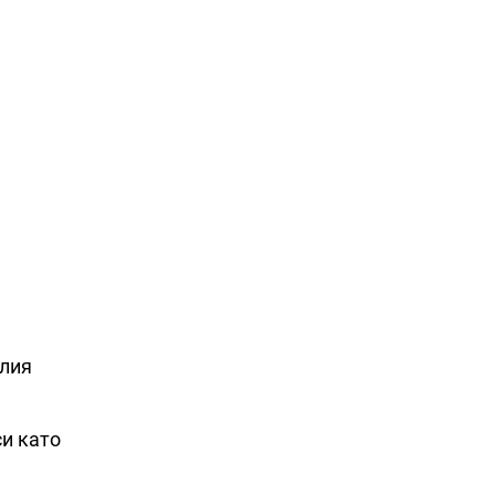
алия
си като